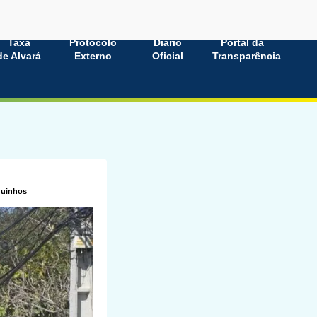
Taxa
Protocolo
Diário
Portal da
de Alvará
Externo
Oficial
Transparência
guinhos