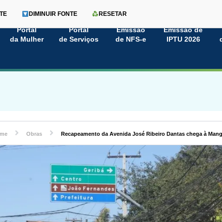
TE
DIMINUIR FONTE
RESETAR
Portal
Portal
Emissão
Emissão de
da Mulher
de Serviços
de NFS-e
IPTU 2026
me
Obras
Recapeamento da Avenida José Ribeiro Dantas chega à Man