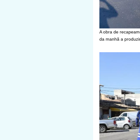
A obra de recapeame
da manhã a produzir