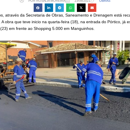
POR ROSÁLIA MOREIRA
23/08/2021
OBRAS
ios, através da Secretaria de Obras, Saneamento e Drenagem está re
 A obra que teve inicio na quarta-feira (18), na entrada do Pórtico, já 
 (23) em frente ao Shopping 5.000 em Manguinhos.