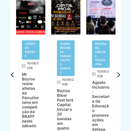
LAZER E
SUBSEC
EDUCAÇ
DO
RETARIA
ÃO,
8/2
ESPORT
DE
CIÊNCIA
E
COMUNI
E
CAÇÃO
TECNOL
ur
O
10/08/2
E
OGIA
o
026
EVENTO
10/08/2
P
S
Mr
026
p
Búzios
10/08/2
nh
r
Agosto
reúne
026
c
Inclusivo
atletas
ac
Búzios
e
:
de
Biker
a
Secretari
fisicultur
Fest terá
a
a de
ismo em
za
Capital
A
Educaçã
competi
Inicial e
Li
o
ção da
et
20
a
promove
BRAFF
bandas
a
ações
neste
as,
em
L
em
sábado
ce
quatro
d
defesa