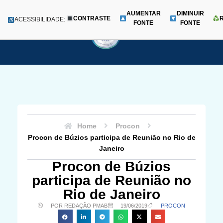
AUMENTAR
DIMINUIR
CONTRASTE
Menu
ACESSIBILIDADE:
FONTE
FONTE
Pular
para
o
conteúdo
Home
Procon
Procon de Búzios participa de Reunião no Rio de
Janeiro
Procon de Búzios
participa de Reunião no
Rio de Janeiro
POR REDAÇÃO PMAB
19/06/2019
PROCON