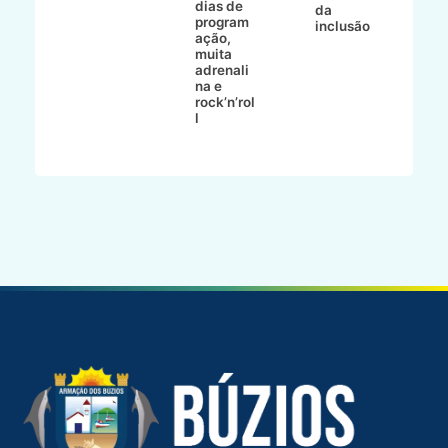
dias de
P
da
s
program
inclusão
ação,
muita
adrenali
na e
rock’n’rol
l