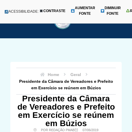
AUMENTAR
DIMINUIR
CONTRASTE
Menu
ACESSIBILIDADE:
FONTE
FONTE
Pular
para
o
conteúdo
Home
Geral
Presidente da Câmara de Vereadores e Prefeito
em Exercício se reúnem em Búzios
Presidente da Câmara
de Vereadores e Prefeito
em Exercício se reúnem
em Búzios
POR REDAÇÃO PMAB
07/06/2019