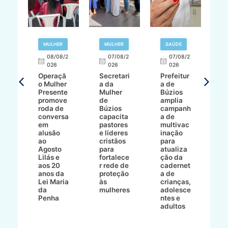
R
MULHER
MULHER
SAÚDE
E
08/08/2
07/08/2
07/08/2
026
026
026
T
Operaçã
Secretari
Prefeitur
H
o Mulher
a da
a de
p
8/2
Presente
Mulher
Búzios
w
promove
de
amplia
p
roda de
Búzios
campanh
a
tur
conversa
capacita
a de
o 
em
pastores
multivac
t
alusão
e líderes
inação
t
ré-
ao
cristãos
para
l
çõe
Agosto
para
atualiza
d
a
Lilás e
fortalece
ção da
p
a
aos 20
r rede de
cadernet
pr
s
anos da
proteção
a de
n
s"
Lei Maria
às
crianças,
e
da
mulheres
adolesce
g
aç
Penha
ntes e
r
adultos
p
o
d
B