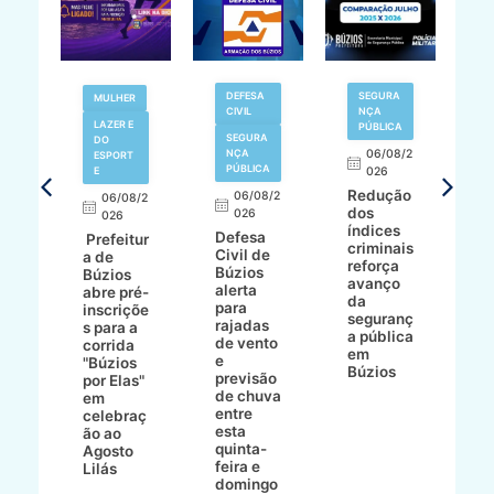
V
DEFESA
SEGURA
MULHER
N
CIVIL
NÇA
LAZER E
PÚBLICA
SEGURA
DO
,
NÇA
06/08/2
ESPORT
L
S
PÚBLICA
E
026
a
Redução
06/08/2
06/08/2
I
dos
026
8/2
026
p
índices
Defesa
p
Prefeitur
criminais
Civil de
s
a de
reforça
Búzios
c
ív
Búzios
avanço
alerta
a
abre pré-
da
para
s
:
inscriçõe
seguranç
rajadas
n
s para a
a pública
de vento
tr
corrida
em
e
p
go
"Búzios
Búzios
previsão
m
lga
por Elas"
de chuva
i
em
entre
ni
celebraç
esta
ão ao
quinta-
Agosto
feira e
ho
Lilás
domingo