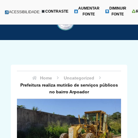
AUMENTAR
DIMINUIR
CONTRASTE
Menu
ACESSIBILIDADE:
FONTE
FONTE
Pular
para
o
conteúdo
Home
Uncategorized
Prefeitura realiza mutirão de serviços públicos
no bairro Arpoador