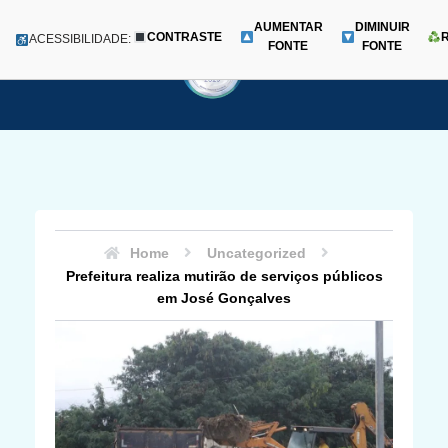
AUMENTAR
DIMINUIR
CONTRASTE
Menu
ACESSIBILIDADE:
FONTE
FONTE
Pular
para
o
conteúdo
Home
Uncategorized
Prefeitura realiza mutirão de serviços públicos
em José Gonçalves