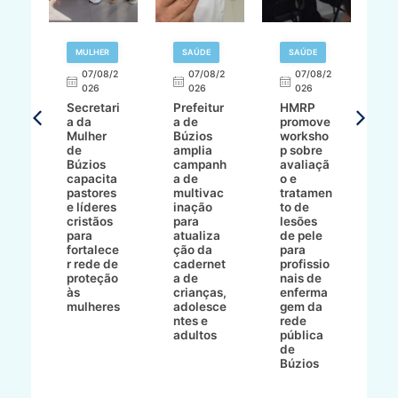
MULHER
SAÚDE
SAÚDE
07/08/2
07/08/2
07/08/2
A
026
026
026
Secretari
Prefeitur
HMRP
A
a da
a de
promove
8/2
Mulher
Búzios
worksho
de
amplia
p sobre
a
Búzios
campanh
avaliaçã
B
e
capacita
a de
o e
p
pastores
multivac
tratamen
O
e líderes
inação
to de
a
cristãos
para
lesões
E
s
para
atualiza
de pele
il
to
fortalece
ção da
para
c
r rede de
cadernet
profissio
pa
ão
proteção
a de
nais de
ç
va
às
crianças,
enferma
a
mulheres
adolesce
gem da
d
ntes e
rede
r
-
adultos
pública
p
de
m
go
Búzios
l