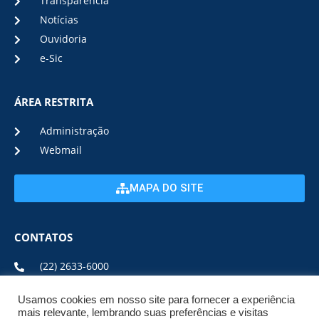
Transparência
Notícias
Ouvidoria
e-Sic
ÁREA RESTRITA
Administração
Webmail
MAPA DO SITE
CONTATOS
(22) 2633-6000
Usamos cookies em nosso site para fornecer a experiência
ENDEREÇO E HORÁRIO
mais relevante, lembrando suas preferências e visitas