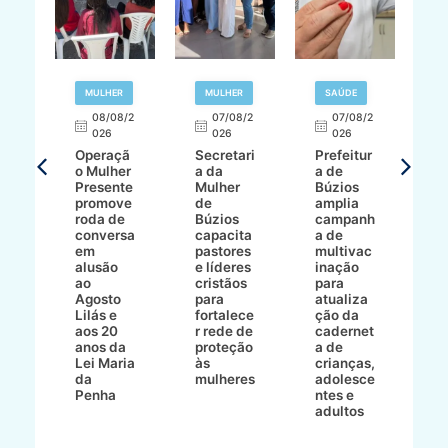
R
MULHER
MULHER
SAÚDE
E
08/08/2
07/08/2
07/08/2
026
026
026
T
Operaçã
Secretari
Prefeitur
H
o Mulher
a da
a de
p
8/2
Presente
Mulher
Búzios
w
promove
de
amplia
p
roda de
Búzios
campanh
a
tur
conversa
capacita
a de
o 
em
pastores
multivac
t
alusão
e líderes
inação
t
ré-
ao
cristãos
para
l
çõe
Agosto
para
atualiza
d
a
Lilás e
fortalece
ção da
p
a
aos 20
r rede de
cadernet
pr
s
anos da
proteção
a de
n
s"
Lei Maria
às
crianças,
e
da
mulheres
adolesce
g
aç
Penha
ntes e
r
adultos
p
o
d
B