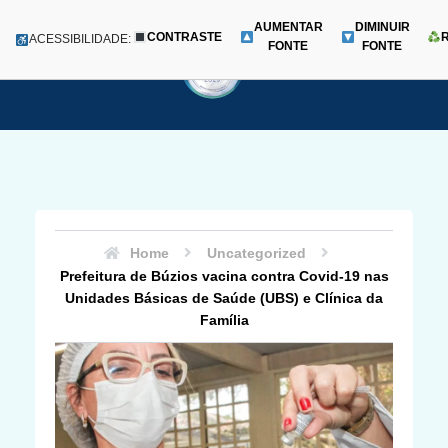
AUMENTAR
DIMINUIR
CONTRASTE
Menu
ACESSIBILIDADE:
FONTE
FONTE
Pular
para
o
conteúdo
Home
Uncategorized
Prefeitura de Búzios vacina contra Covid-19 nas
Unidades Básicas de Saúde (UBS) e Clínica da
Família