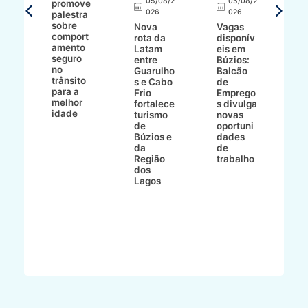
8/2
05/08/2
05/08/2
promove
R
026
026
palestra
o
sobre
r
Nova
Vagas
comport
n
e
rota da
disponív
amento
e
o
Latam
eis em
seguro
e
entre
Búzios:
no
v
o
Guarulho
Balcão
trânsito
o
s e Cabo
de
para a
C
ro
Frio
Emprego
melhor
C
fortalece
s divulga
idade
io
turismo
novas
de
oportuni
m
Búzios e
dades
ão
da
de
Região
trabalho
ca
dos
Lagos
ên
al
o