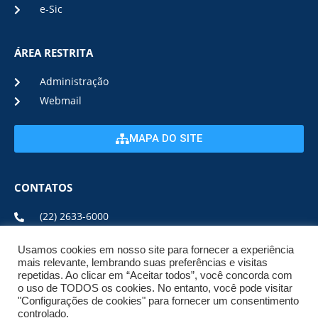
e-Sic
ÁREA RESTRITA
Administração
Webmail
MAPA DO SITE
CONTATOS
(22) 2633-6000
Usamos cookies em nosso site para fornecer a experiência
ENDEREÇO E HORÁRIO
mais relevante, lembrando suas preferências e visitas
repetidas. Ao clicar em “Aceitar todos”, você concorda com
o uso de TODOS os cookies. No entanto, você pode visitar
ESTRADA DA USINA, Nº 600 CENTRO, CEP: 28950-000
"Configurações de cookies" para fornecer um consentimento
DE SEGUNDA A SEXTA DE 08:00 ÀS 17:00
controlado.