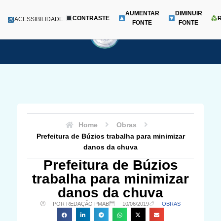
AUMENTAR
DIMINUIR
CONTRASTE
Menu
ACESSIBILIDADE:
FONTE
FONTE
Pular
para
o
conteúdo
Home
Obras
Prefeitura de Búzios trabalha para minimizar
danos da chuva
Prefeitura de Búzios
trabalha para minimizar
danos da chuva
POR REDAÇÃO PMAB
10/06/2019
OBRAS