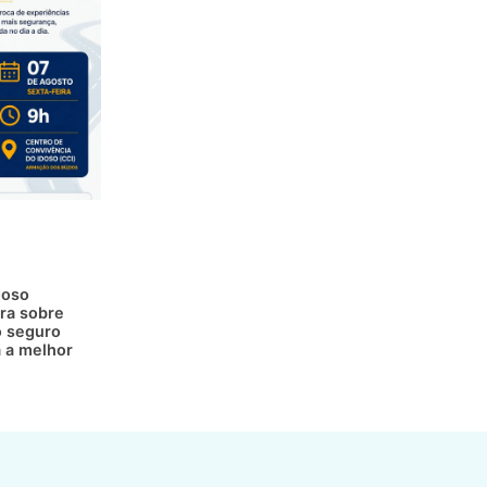
doso
ra sobre
 seguro
a a melhor