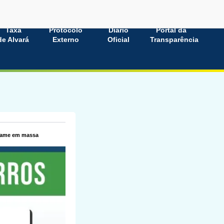
Taxa
Protocolo
Diário
Portal da
de Alvará
Externo
Oficial
Transparência
exame em massa