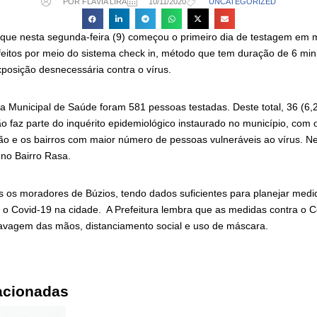
POR FLÁVIA LIRA
10/11/2020
UNCATEGORIZED
a que nesta segunda-feira (9) começou o primeiro dia de testagem em 
eitos por meio do sistema check in, método que tem duração de 6 mi
xposição desnecessária contra o vírus.
a Municipal de Saúde foram 581 pessoas testadas. Deste total, 36 (6,2
o faz parte do inquérito epidemiológico instaurado no município, com o
ção e os bairros com maior número de pessoas vulneráveis ao vírus. Nes
 no Bairro Rasa.
os os moradores de Búzios, tendo dados suficientes para planejar med
a o Covid-19 na cidade. A Prefeitura lembra que as medidas contra o 
avagem das mãos, distanciamento social e uso de máscara.
acionadas