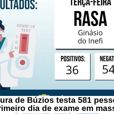
tura de Búzios testa 581 pes
rimeiro dia de exame em mas