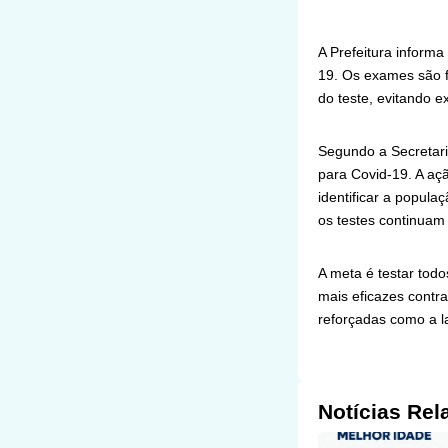
A Prefeitura inform
19. Os exames são f
do teste, evitando e
Segundo a Secretari
para Covid-19. A açã
identificar a popula
os testes continuam
A meta é testar tod
mais eficazes contr
reforçadas como a l
Notícias Rel