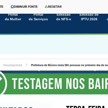
TE
DIMINUIR FONTE
RESETAR
Portal
Portal
Emissão
Emissão de
da Mulher
de Serviços
de NFS-e
IPTU 2026
Uncategorized
Prefeitura de Búzios testa 581 pessoas no primeiro dia de 