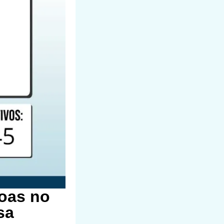
soas no
sa