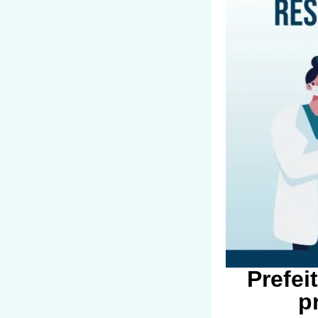
Prefei
p