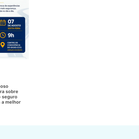
doso
ra sobre
 seguro
a a melhor