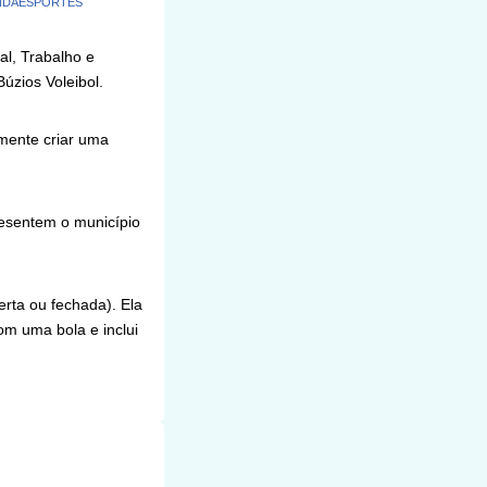
NDA
ESPORTES
al, Trabalho e
Búzios Voleibol.
rmente criar uma
resentem o município
erta ou fechada). Ela
om uma bola e inclui