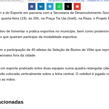
SÁLIA MOREIRA
18/04/2023
DESENVOLVIMENTO SOCIAL, TRABALHO E RE
er e do Esporte em parceria com a Secretaria de Desenvolvimento Soci
uarta-feira (19), às 20h, na Praça Tia Uia (Inefi), na Rasa, o Projeto 
tivo de fomentar a prática esportiva no município, bem como posterio
s que queiram participar da modalidade esportiva.
m a participação de 40 atletas da Seleção de Búzios de Vôlei que rep
eonatos fora da cidade.
é um esporte praticado entre duas equipes numa quadra retangular (ab
ede colocada verticalmente sobre a linha central. O voleibol é jogado c
m as mãos.
acionadas