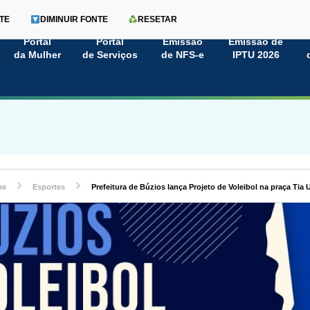
TE
DIMINUIR FONTE
RESETAR
Portal
Portal
Emissão
Emissão de
da Mulher
de Serviços
de NFS-e
IPTU 2026
me
Esportes
Prefeitura de Búzios lança Projeto de Voleibol na praça Tia Ui