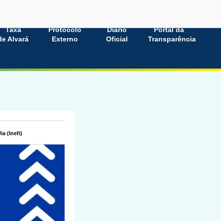
Taxa
Protocolo
Diário
Portal da
de Alvará
Externo
Oficial
Transparência
a (Inefi)