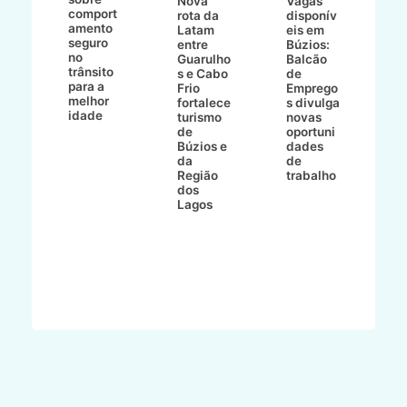
Nova
Vagas
comport
n
e
rota da
disponív
amento
e
o
Latam
eis em
seguro
e
entre
Búzios:
no
v
o
Guarulho
Balcão
trânsito
o
s e Cabo
de
para a
C
ro
Frio
Emprego
melhor
C
fortalece
s divulga
idade
io
turismo
novas
de
oportuni
m
Búzios e
dades
ão
da
de
Região
trabalho
ca
dos
Lagos
ên
al
o