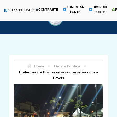
AUMENTAR
DIMINUIR
CONTRASTE
Menu
ACESSIBILIDADE:
FONTE
FONTE
Pular
para
o
conteúdo
Home
Ordem Pública
Prefeitura de Búzios renova convênio com o
Proeis