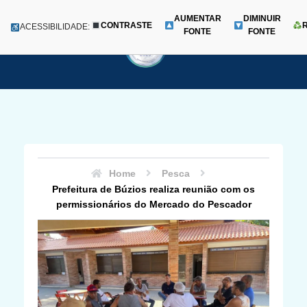
AUMENTAR
DIMINUIR
CONTRASTE
Menu
ACESSIBILIDADE:
FONTE
FONTE
Pular
para
o
conteúdo
Home
Pesca
Prefeitura de Búzios realiza reunião com os
permissionários do Mercado do Pescador