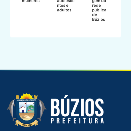
mulheres
adolesce
gem da
d
ntes e
rede
r
-
adultos
pública
p
de
m
go
Búzios
l