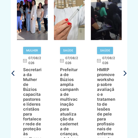
MULHER
SAÚDE
SAÚDE
07/08/2
07/08/2
07/08/2
A
026
026
026
Secretari
Prefeitur
HMRP
A
a da
a de
promove
8/2
Mulher
Búzios
worksho
de
amplia
p sobre
a
Búzios
campanh
avaliaçã
B
e
capacita
a de
o e
p
pastores
multivac
tratamen
O
e líderes
inação
to de
a
cristãos
para
lesões
E
s
para
atualiza
de pele
il
to
fortalece
ção da
para
c
r rede de
cadernet
profissio
pa
ão
proteção
a de
nais de
ç
va
às
crianças,
enferma
a