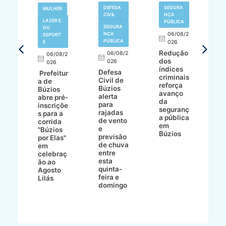
V
DEFESA
SEGURA
MULHER
N
CIVIL
NÇA
LAZER E
PÚBLICA
SEGURA
DO
,
NÇA
06/08/2
ESPORT
L
S
PÚBLICA
E
026
a
Redução
06/08/2
06/08/2
I
dos
026
8/2
026
p
índices
Defesa
p
Prefeitur
criminais
Civil de
s
a de
reforça
Búzios
c
ív
Búzios
avanço
alerta
a
abre pré-
da
para
s
:
inscriçõe
seguranç
rajadas
n
s para a
a pública
de vento
tr
corrida
em
e
p
go
"Búzios
Búzios
previsão
m
lga
por Elas"
de chuva
i
em
entre
ni
celebraç
esta
ão ao
quinta-
Agosto
feira e
ho
Lilás
domingo