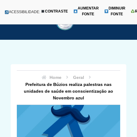
AUMENTAR
DIMINUIR
CONTRASTE
Menu
ACESSIBILIDADE:
FONTE
FONTE
Pular
para
o
conteúdo
Home
Geral
Prefeitura de Búzios realiza palestras nas
unidades de saúde em conscientização ao
Novembro azul