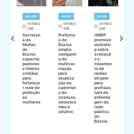
MULHER
SAÚDE
SAÚDE
07/08/2
07/08/2
07/08/2
A
026
026
026
Secretari
Prefeitur
HMRP
A
a da
a de
promove
8/2
Mulher
Búzios
worksho
de
amplia
p sobre
a
Búzios
campanh
avaliaçã
B
e
capacita
a de
o e
p
pastores
multivac
tratamen
O
e líderes
inação
to de
a
cristãos
para
lesões
E
s
para
atualiza
de pele
il
to
fortalece
ção da
para
c
r rede de
cadernet
profissio
pa
ão
proteção
a de
nais de
ç
va
às
crianças,
enferma
a
mulheres
adolesce
gem da
d
ntes e
rede
r
-
adultos
pública
p
de
m
go
Búzios
l