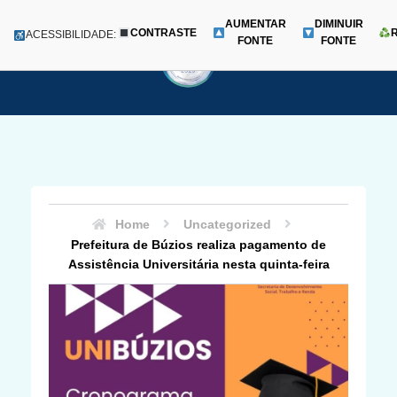
AUMENTAR
DIMINUIR
CONTRASTE
Menu
ACESSIBILIDADE:
FONTE
FONTE
Pular
para
o
conteúdo
Home
Uncategorized
Prefeitura de Búzios realiza pagamento de
Assistência Universitária nesta quinta-feira