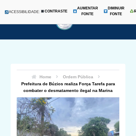
AUMENTAR
DIMINUIR
CONTRASTE
Menu
ACESSIBILIDADE:
FONTE
FONTE
Pular
para
o
conteúdo
Home
Ordem Pública
Prefeitura de Búzios realiza Força Tarefa para
combater o desmatamento ilegal na Marina