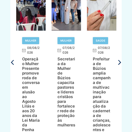
R
MULHER
MULHER
SAÚDE
E
08/08/2
07/08/2
07/08/2
026
026
026
T
Operaçã
Secretari
Prefeitur
H
o Mulher
a da
a de
p
8/2
Presente
Mulher
Búzios
w
promove
de
amplia
p
roda de
Búzios
campanh
a
tur
conversa
capacita
a de
o 
em
pastores
multivac
t
alusão
e líderes
inação
t
ré-
ao
cristãos
para
l
çõe
Agosto
para
atualiza
d
a
Lilás e
fortalece
ção da
p
a
aos 20
r rede de
cadernet
pr
s
anos da
proteção
a de
n
s"
Lei Maria
às
crianças,
e
da
mulheres
adolesce
g
aç
Penha
ntes e
r