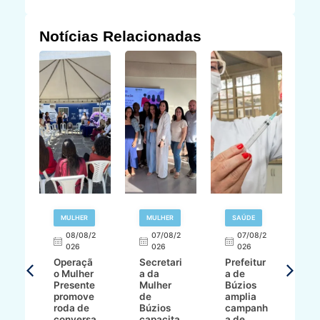
Notícias Relacionadas
R
MULHER
MULHER
SAÚDE
E
08/08/2
07/08/2
07/08/2
026
026
026
T
Operaçã
Secretari
Prefeitur
H
o Mulher
a da
a de
p
8/2
Presente
Mulher
Búzios
w
promove
de
amplia
p
roda de
Búzios
campanh
a
tur
conversa
capacita
a de
o 