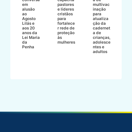
em
pastores
multivac
t
alusão
e líderes
inação
t
ré-
ao
cristãos
para
l
çõe
Agosto
para
atualiza
d
a
Lilás e
fortalece
ção da
p
a
aos 20
r rede de
cadernet
pr
s
anos da
proteção
a de
n
s"
Lei Maria
às
crianças,
e
da
mulheres
adolesce
g
aç
Penha
ntes e
r
adultos
p
o
d
B