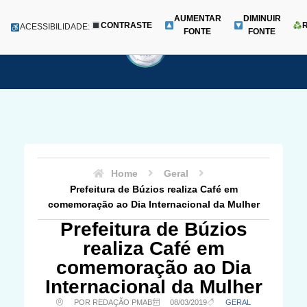
AUMENTAR
DIMINUIR
CONTRASTE
Menu
ACESSIBILIDADE:
FONTE
FONTE
Pular
para
o
conteúdo
Home
Geral
Prefeitura de Búzios realiza Café em
comemoração ao Dia Internacional da Mulher
Prefeitura de Búzios
realiza Café em
comemoração ao Dia
Internacional da Mulher
POR REDAÇÃO PMAB
08/03/2019
GERAL