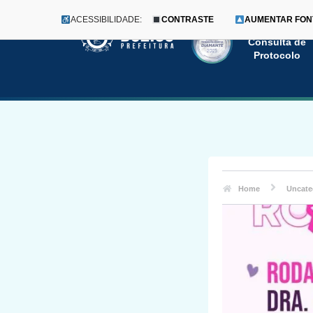
ACESSIBILIDADE:
CONTRASTE
AUMENTAR FON
Menu
Pular
Consulta de
Protocolo
para
o
conteúdo
Home
Uncate