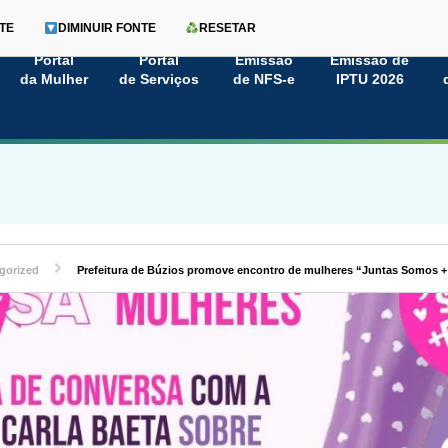
TE
DIMINUIR FONTE
RESETAR
Portal
Portal
Emissão
Emissão de
da Mulher
de Serviços
de NFS-e
IPTU 2026
gorized
Prefeitura de Búzios promove encontro de mulheres “Juntas Somos + F