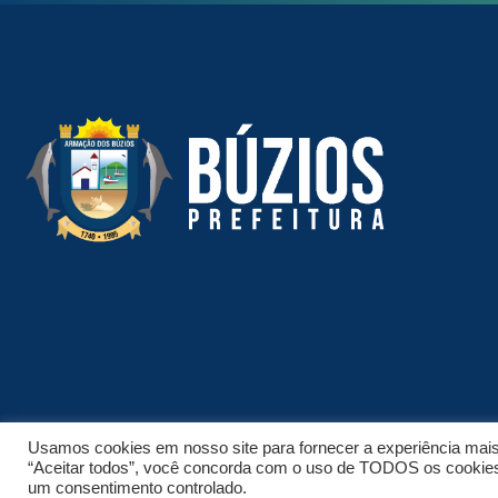
Usamos cookies em nosso site para fornecer a experiência mais r
“Aceitar todos”, você concorda com o uso de TODOS os cookies. 
© 2026 NPI BRASIL. TODOS OS DIREITOS RESERVADOS.
um consentimento controlado.