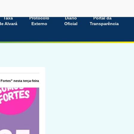
Taxa
Protocolo
Diário
Portal da
de Alvará
Externo
Oficial
Transparência
ortes” nesta terça-feira