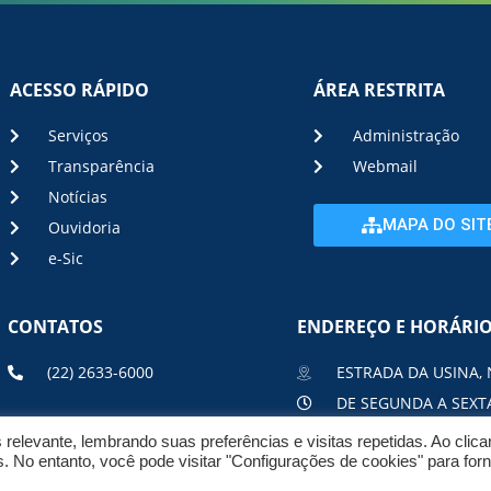
ACESSO RÁPIDO
ÁREA RESTRITA
Serviços
Administração
Transparência
Webmail
Notícias
MAPA DO SIT
Ouvidoria
e-Sic
CONTATOS
ENDEREÇO E HORÁRI
(22) 2633-6000
ESTRADA DA USINA, 
DE SEGUNDA A SEXTA
elevante, lembrando suas preferências e visitas repetidas. Ao clic
No entanto, você pode visitar "Configurações de cookies" para for