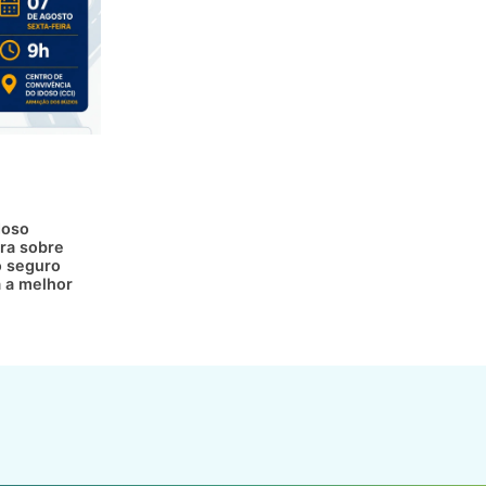
doso
ra sobre
 seguro
a a melhor