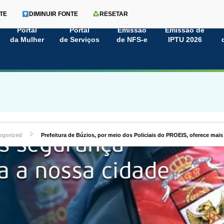
TE
DIMINUIR FONTE
RESETAR
Portal
Portal
Emissão
Emissão de
da Mulher
de Serviços
de NFS-e
IPTU 2026
egorized
Prefeitura de Búzios, por meio dos Policiais do PROEIS, oferece mai