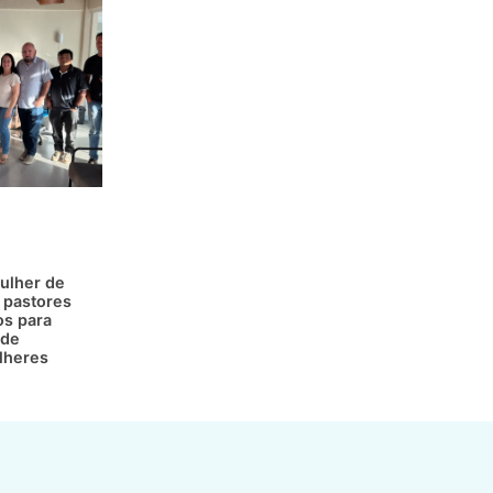
ulher de
 pastores
os para
 de
lheres