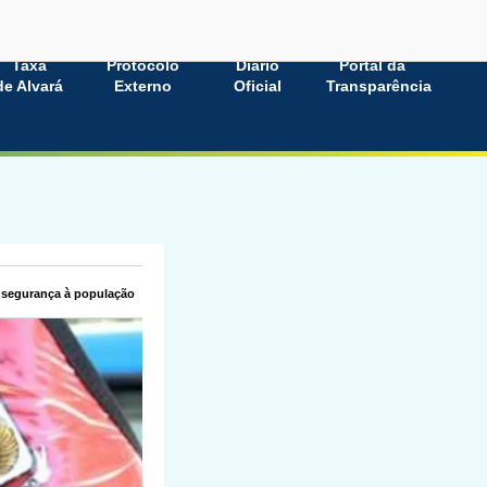
Taxa
Protocolo
Diário
Portal da
de Alvará
Externo
Oficial
Transparência
s segurança à população