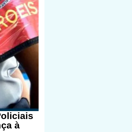
oliciais
nça à