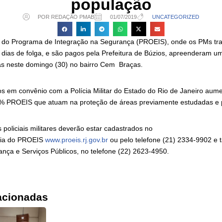
população
POR REDAÇÃO PMAB
01/07/2019
UNCATEGORIZED
res do Programa de Integração na Segurança (PROEIS), onde os PMs t
 dias de folga, e são pagos pela Prefeitura de Búzios, apreenderam u
s neste domingo (30) no bairro Cem Braças.
os em convênio com a Polícia Militar do Estado do Rio de Janeiro aume
00% PROEIS que atuam na proteção de áreas previamente estudadas e
s policiais militares deverão estar cadastrados no
ria do PROEIS
www.proeis.rj.gov.br
ou pelo telefone (21) 2334-9902 e
ança e Serviços Públicos, no telefone (22) 2623-4950.
acionadas