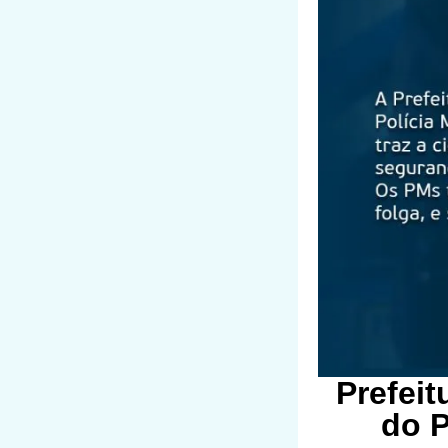
Prefeit
do P