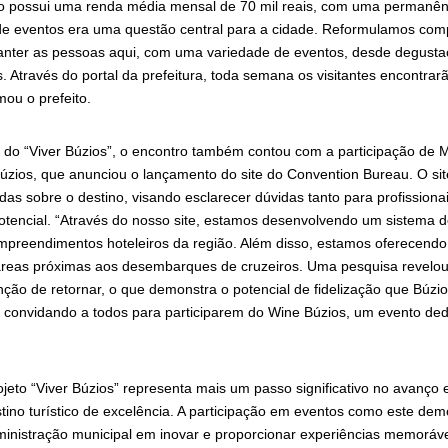
ião possui uma renda média mensal de 70 mil reais, com uma permanên
 de eventos era uma questão central para a cidade. Reformulamos co
nter as pessoas aqui, com uma variedade de eventos, desde degustaç
s. Através do portal da prefeitura, toda semana os visitantes encontrar
rmou o prefeito.
do “Viver Búzios”, o encontro também contou com a participação de M
Búzios, que anunciou o lançamento do site do Convention Bureau. O sit
as sobre o destino, visando esclarecer dúvidas tanto para profissiona
potencial. “Através do nosso site, estamos desenvolvendo um sistema d
mpreendimentos hoteleiros da região. Além disso, estamos oferecendo 
áreas próximas aos desembarques de cruzeiros. Uma pesquisa revelo
enção de retornar, o que demonstra o potencial de fidelização que Búzio
 convidando a todos para participarem do Wine Búzios, um evento de
jeto “Viver Búzios” representa mais um passo significativo no avanço 
ino turístico de excelência. A participação em eventos como este de
nistração municipal em inovar e proporcionar experiências memorávei