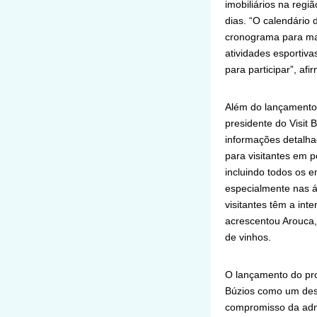
imobiliários na reg
dias. “O calendário
cronograma para ma
atividades esportiva
para participar”, afi
Além do lançamento 
presidente do Visit 
informações detalhad
para visitantes em 
incluindo todos os e
especialmente nas 
visitantes têm a int
acrescentou Arouca,
de vinhos.
O lançamento do pro
Búzios como um dest
compromisso da admi