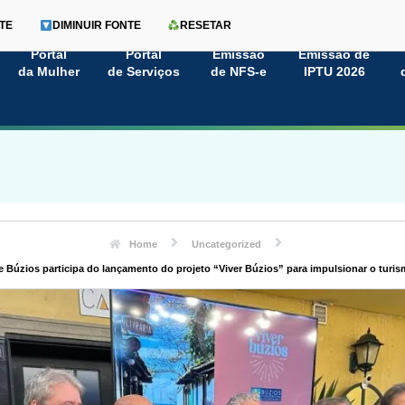
TE
DIMINUIR FONTE
RESETAR
Portal
Portal
Emissão
Emissão de
da Mulher
de Serviços
de NFS-e
IPTU 2026
Home
Uncategorized
de Búzios participa do lançamento do projeto “Viver Búzios” para impulsionar o turis