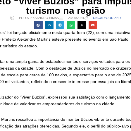
eto “Viver Búzios” para impul
turismo na região
POR ALEXSANDRO SIMAS
23/05/2024
UNCATEGORIZED
os” foi lançado oficialmente nesta quarta-feira (22), com uma iniciativa
O Prefeito Alexandre Martins esteve presente no evento em São Paulo,
r turístico do estado.
ctar uma ampla gama de estabelecimentos e serviços voltados para os 
belezas da cidade. Com o destaque de Búzios no mercado de cruzeiros
 de escala para cerca de 100 navios, a expectativa para o ano de 202
il visitantes, refletindo o crescente interesse por essa joia do litoral 
lizador do “Viver Búzios”, expressou sua satisfação com o lançamento
nidade de valorizar os empreendedores do turismo na cidade.
 Martins ressaltou a importância de manter Búzios vibrante durante to
ificação das atrações oferecidas. Segundo ele, o perfil do público-alvo