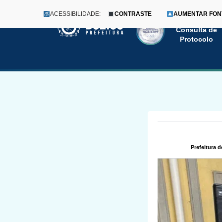
ACESSIBILIDADE:
CONTRASTE
AUMENTAR FON
Menu
Pular
Consulta de
Protocolo
para
o
conteúdo
Prefeitura 