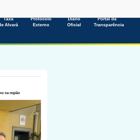
Taxa
Protocolo
Diário
Portal da
de Alvará
Externo
Oficial
Transparência
mo na região