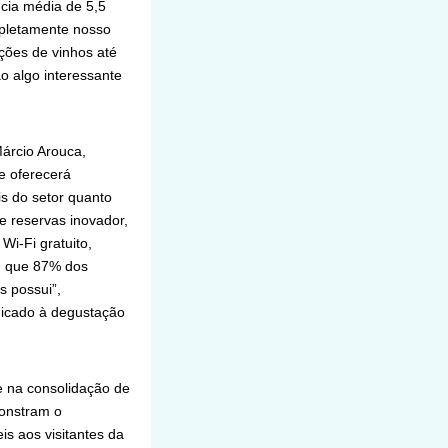
cia média de 5,5
mpletamente nosso
ões de vinhos até
ão algo interessante
árcio Arouca,
e oferecerá
is do setor quanto
e reservas inovador,
Wi-Fi gratuito,
u que 87% dos
s possui”,
dicado à degustação
e na consolidação de
monstram o
s aos visitantes da