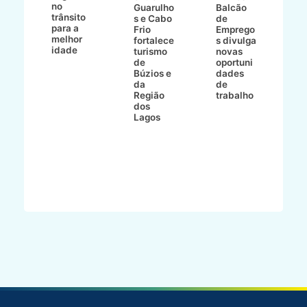
no
v
o
Guarulho
Balcão
trânsito
o
s e Cabo
de
para a
C
ro
Frio
Emprego
melhor
C
fortalece
s divulga
idade
io
turismo
novas
de
oportuni
m
Búzios e
dades
ão
da
de
Região
trabalho
ca
dos
Lagos
ên
al
o