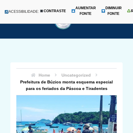
AUMENTAR
DIMINUIR
CONTRASTE
Menu
ACESSIBILIDADE:
FONTE
FONTE
Pular
para
o
conteúdo
Home
Uncategorized
Prefeitura de Búzios monta esquema especial
para os feriados da Páscoa e Tiradentes