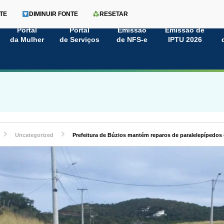
TE
DIMINUIR FONTE
RESETAR
Portal
Portal
Emissão
Emissão de
da Mulher
de Serviços
de NFS-e
IPTU 2026
Uncategorized
Prefeitura de Búzios mantém reparos de paralelepípedos