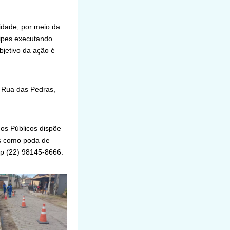
idade, por meio da
uipes executando
bjetivo da ação é
 Rua das Pedras,
ços Públicos dispõe
s como poda de
pp (22) 98145-8666.