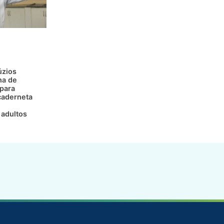
úzios
ha de
 para
caderneta
 adultos