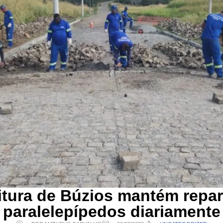
itura de Búzios mantém repa
paralelepípedos diariamente