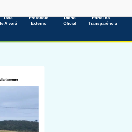
Taxa
Protocolo
Diário
Portal da
de Alvará
Externo
Oficial
Transparência
 diariamente