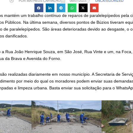
POR MATHEUS CARVALHO
06/07/2023
UNCATEGORIZED
ios mantém um trabalho contínuo de reparos de paralelepípedos pela c
ços Públicos. Na última semana, diversos pontos de Búzios tiveram eq
o de paralelepípedos. São áreas deterioradas devido ao desgaste, o o
os danificados.
ão a Rua João Henrique Souza, em São José, Rua Vinte e um, na Foca,
a da Brava e Avenida do Forno.
são realizadas diariamente em nosso município. A Secretaria de Servi
ndimento por meio do qual os moradores podem enviar suas demanda
âmpadas e limpeza urbana. Basta enviar sua solicitação para o WhatsA