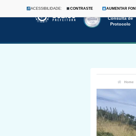
ACESSIBILIDADE:
CONTRASTE
AUMENTAR FON
Menu
Pular
Consulta de
Protocolo
para
o
conteúdo
Home