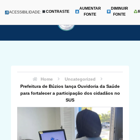
AUMENTAR
DIMINUIR
CONTRASTE
Menu
ACESSIBILIDADE:
FONTE
FONTE
Pular
para
o
conteúdo
Home
Uncategorized
Prefeitura de Búzios lança Ouvidoria da Saúde
para fortalecer a participação dos cidadãos no
SUS