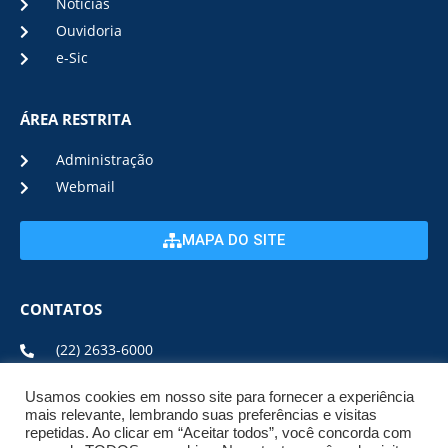
Notícias
Ouvidoria
e-Sic
ÁREA RESTRITA
Administração
Webmail
MAPA DO SITE
CONTATOS
(22) 2633-6000
Usamos cookies em nosso site para fornecer a experiência
ENDEREÇO E HORÁRIO
mais relevante, lembrando suas preferências e visitas
repetidas. Ao clicar em “Aceitar todos”, você concorda com