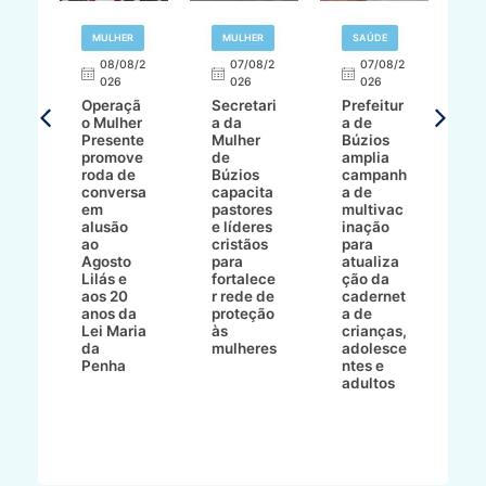
R
MULHER
MULHER
SAÚDE
E
08/08/2
07/08/2
07/08/2
026
026
026
T
Operaçã
Secretari
Prefeitur
H
o Mulher
a da
a de
p
8/2
Presente
Mulher
Búzios
w
promove
de
amplia
p
roda de
Búzios
campanh
a
tur
conversa
capacita
a de
o 
em
pastores
multivac
t
alusão
e líderes
inação
t
ré-
ao
cristãos
para
l
çõe
Agosto
para
atualiza
d
a
Lilás e
fortalece
ção da
p
a
aos 20
r rede de
cadernet
pr
s
anos da
proteção
a de
n
s"
Lei Maria
às
crianças,
e
da
mulheres
adolesce
g
aç
Penha
ntes e
r
adultos
p
o
d
B