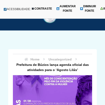
AUMENTAR
DIMINUIR
CONTRASTE
Menu
ACESSIBILIDADE:
FONTE
FONTE
Pular
para
o
conteúdo
Home
Uncategorized
Prefeitura de Búzios lança agenda oficial das
atividades para o ‘Agosto Lilás’