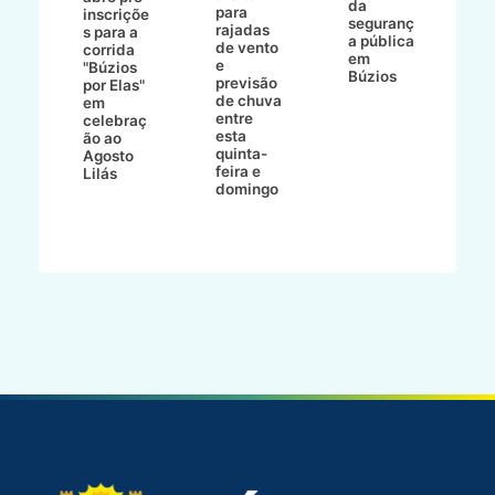
da
para
s
:
inscriçõe
seguranç
rajadas
n
s para a
a pública
de vento
tr
corrida
em
e
p
go
"Búzios
Búzios
previsão
m
lga
por Elas"
de chuva
i
em
entre
ni
celebraç
esta
ão ao
quinta-
Agosto
feira e
ho
Lilás
domingo