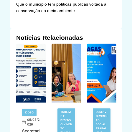
Que o município tem políticas públicas voltada a
conservação do meio ambiente.
Notícias Relacionadas
TURISM
DESENV
IDOSO
O E
OLVIMEN
05/08/2
V
DESENV
TO
N
026
OLVIMEN
SOCIAL,
TO
TRABAL
Secretari
H