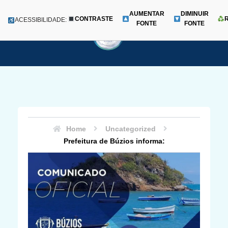
AUMENTAR
DIMINUIR
CONTRASTE
Menu
ACESSIBILIDADE:
FONTE
FONTE
Pular
para
o
conteúdo
Home
Uncategorized
Prefeitura de Búzios informa: