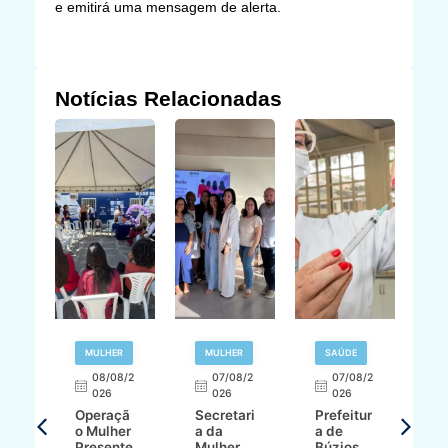
e emitirá uma mensagem de alerta.
Notícias Relacionadas
R
MULHER
MULHER
SAÚDE
E
08/08/2
07/08/2
07/08/2
026
026
026
T
Operaçã
Secretari
Prefeitur
H
o Mulher
a da
a de
p
8/2
Presente
Mulher
Búzios
w