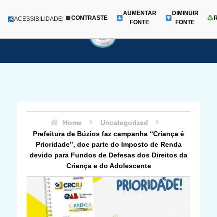
AUMENTAR
DIMINUIR
CONTRASTE
Menu
ACESSIBILIDADE:
FONTE
FONTE
Pular
para
o
conteúdo
Home
Uncategorized
Prefeitura de Búzios faz campanha “Criança é
Prioridade”, doe parte do Imposto de Renda
devido para Fundos de Defesas dos Direitos da
Criança e do Adolescente