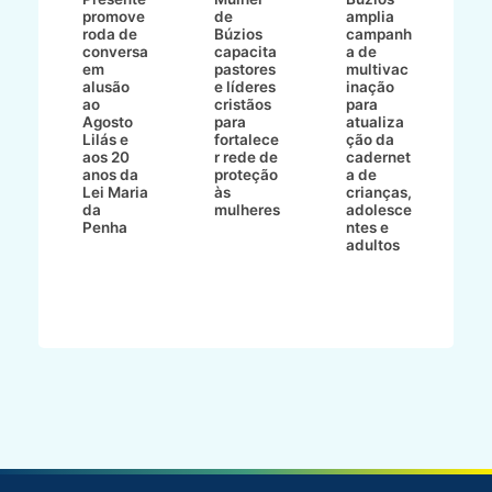
promove
de
amplia
p
roda de
Búzios
campanh
a
tur
conversa
capacita
a de
o 
em
pastores
multivac
t
alusão
e líderes
inação
t
ré-
ao
cristãos
para
l
çõe
Agosto
para
atualiza
d
a
Lilás e
fortalece
ção da
p
a
aos 20
r rede de
cadernet
pr
s
anos da
proteção
a de
n
s"
Lei Maria
às
crianças,
e
da
mulheres
adolesce
g
aç
Penha
ntes e
r
adultos
p
o
d
B