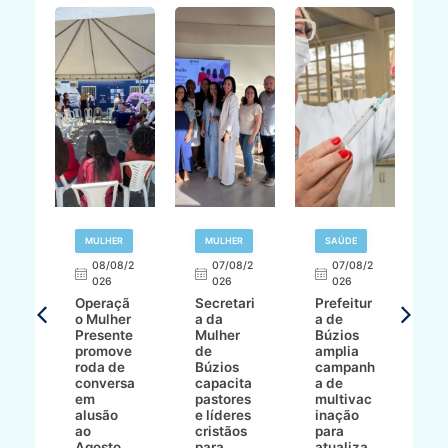
R
MULHER
MULHER
SAÚDE
E
08/08/2
07/08/2
07/08/2
026
026
026
T
Operaçã
Secretari
Prefeitur
H
o Mulher
a da
a de
p
8/2
Presente
Mulher
Búzios
w
promove
de
amplia
p
roda de
Búzios
campanh
a
tur
conversa
capacita
a de
o 
em
pastores
multivac
t
alusão
e líderes
inação
t
ré-
ao
cristãos
para
l
çõe
Agosto
para
atualiza
d