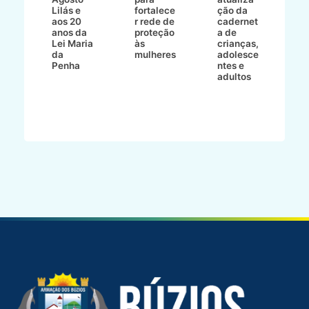
a
Lilás e
fortalece
ção da
p
a
aos 20
r rede de
cadernet
pr
s
anos da
proteção
a de
n
s"
Lei Maria
às
crianças,
e
da
mulheres
adolesce
g
aç
Penha
ntes e
r
adultos
p
o
d
B