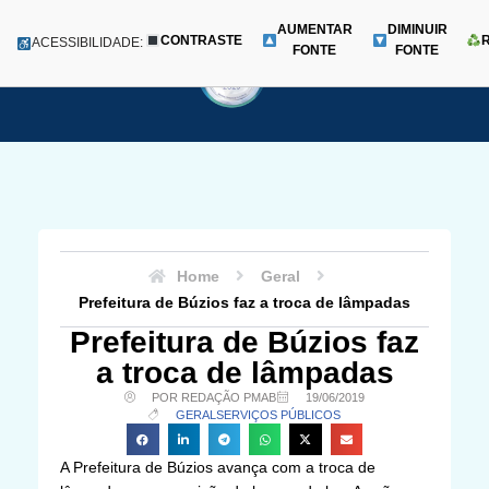
AUMENTAR
DIMINUIR
CONTRASTE
Menu
ACESSIBILIDADE:
FONTE
FONTE
Pular
para
o
conteúdo
Home
Geral
Prefeitura de Búzios faz a troca de lâmpadas
Prefeitura de Búzios faz
a troca de lâmpadas
POR REDAÇÃO PMAB
19/06/2019
GERAL
SERVIÇOS PÚBLICOS
A Prefeitura de Búzios avança com a troca de