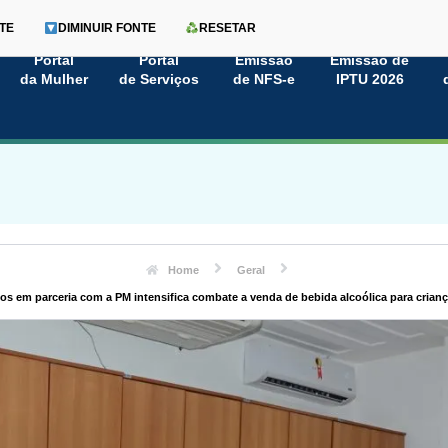
TE
DIMINUIR FONTE
RESETAR
Portal
Portal
Emissão
Emissão de
da Mulher
de Serviços
de NFS-e
IPTU 2026
Home
Geral
ios em parceria com a PM intensifica combate a venda de bebida alcoólica para crian