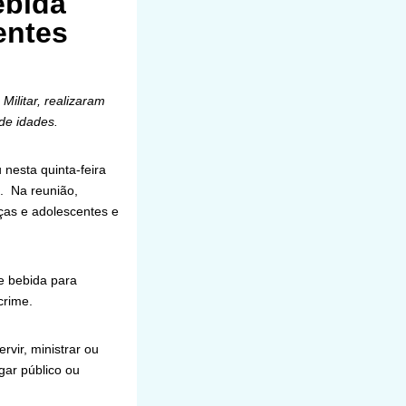
ebida
entes
Militar, realizaram
de idades.
nesta quinta-feira
s. Na reunião,
nças e adolescentes e
e bebida para
crime.
vir, ministrar ou
gar público ou