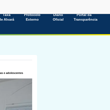
Taxa
Protocolo
Diário
Portal da
de Alvará
Externo
Oficial
Transparência
ças e adolescentes