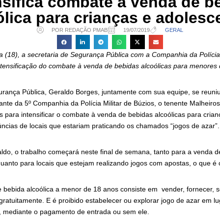
nsifica combate a venda de b
ólica para crianças e adolesc
POR REDAÇÃO PMAB
19/07/2019
GERAL
ra (18), a secretaria de Segurança Pública com a Companhia da Polícia 
intensificação do combate à venda de bebidas alcoólicas para menores 
urança Pública, Geraldo Borges, juntamente com sua equipe, se reuniu 
nte da 5º Companhia da Polícia Militar de Búzios, o tenente Malheiro
s para intensificar o combate à venda de bebidas alcoólicas para cria
úncias de locais que estariam praticando os chamados “jogos de azar”.
do, o trabalho começará neste final de semana, tanto para a venda d
uanto para locais que estejam realizando jogos com apostas, o que é 
bebida alcoólica a menor de 18 anos consiste em vender, fornecer, ser
gratuitamente. E é proibido estabelecer ou explorar jogo de azar em lu
o, mediante o pagamento de entrada ou sem ele.