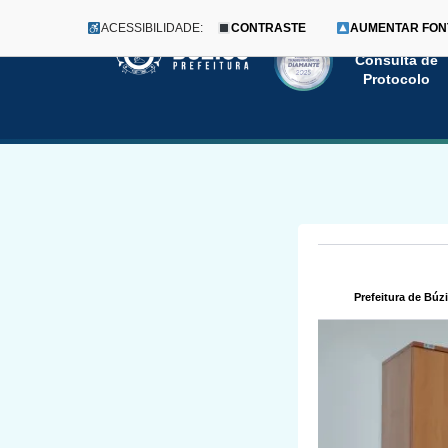
ACESSIBILIDADE:
CONTRASTE
AUMENTAR FON
Menu
Pular
Consulta de
Protocolo
para
o
conteúdo
Prefeitura de Búz