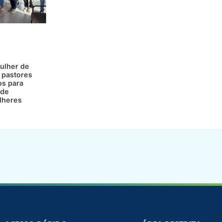
ulher de
 pastores
os para
 de
lheres