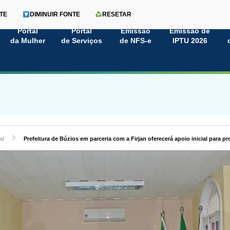
TE
DIMINUIR FONTE
RESETAR
Portal
Portal
Emissão
Emissão de
da Mulher
de Serviços
de NFS-e
IPTU 2026
al
Prefeitura de Búzios em parceria com a Firjan oferecerá apoio inicial para 