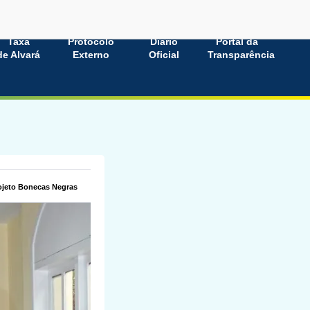
Taxa
Protocolo
Diário
Portal da
de Alvará
Externo
Oficial
Transparência
projeto Bonecas Negras