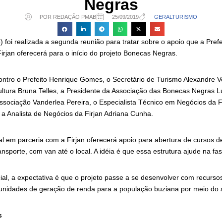
Negras
POR REDAÇÃO PMAB
25/09/2019
GERAL
TURISMO
4) foi realizada a segunda reunião para tratar sobre o apoio que a Pref
irjan oferecerá para o início do projeto Bonecas Negras.
ontro o Prefeito Henrique Gomes, o Secretário de Turismo Alexandre V
tura Bruna Telles, a Presidente da Associação das Bonecas Negras L
associação Vanderlea Pereira, o Especialista Técnico em Negócios da 
 a Analista de Negócios da Firjan Adriana Cunha.
al em parceria com a Firjan oferecerá apoio para abertura de cursos d
ansporte, com van até o local. A idéia é que essa estrutura ajude na fase
ial, a expectativa é que o projeto passe a se desenvolver com recursos
unidades de geração de renda para a população buziana por meio do a
s