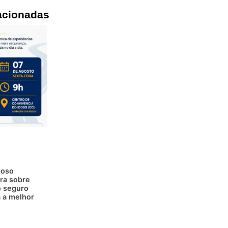
acionadas
doso
ra sobre
 seguro
a a melhor