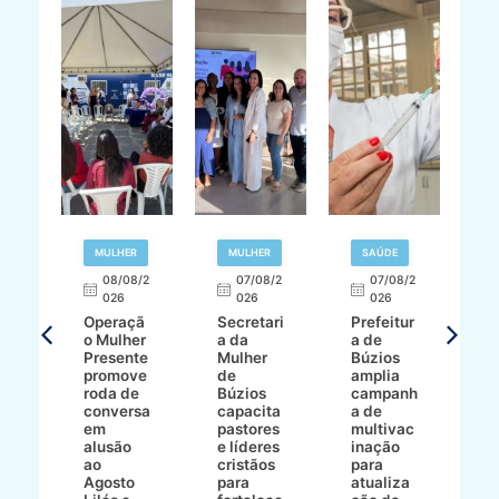
R
MULHER
MULHER
SAÚDE
E
08/08/2
07/08/2
07/08/2
026
026
026
T
Operaçã
Secretari
Prefeitur
H
o Mulher
a da
a de
p
8/2
Presente
Mulher
Búzios
w
promove
de
amplia
p
roda de
Búzios
campanh
a
tur
conversa
capacita
a de
o 
em
pastores
multivac
t
alusão
e líderes
inação
t
ré-
ao
cristãos
para
l
çõe
Agosto
para
atualiza
d
a