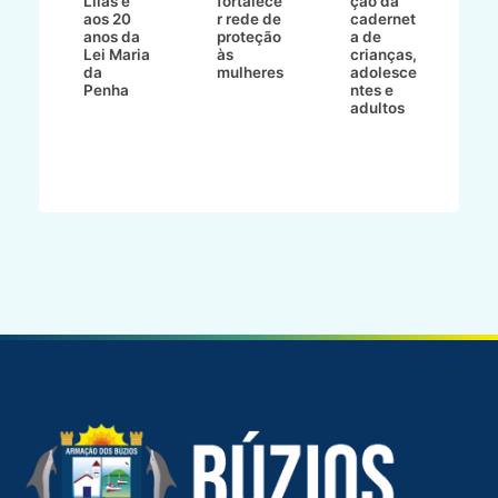
Lilás e
fortalece
ção da
p
a
aos 20
r rede de
cadernet
pr
s
anos da
proteção
a de
n
s"
Lei Maria
às
crianças,
e
da
mulheres
adolesce
g
aç
Penha
ntes e
r
adultos
p
o
d
B