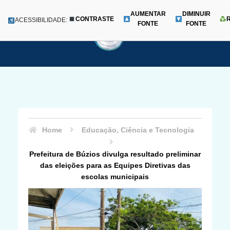
AUMENTAR
DIMINUIR
CONTRASTE
Menu
ACESSIBILIDADE:
FONTE
FONTE
Pular
para
o
conteúdo
Home
Educação, Ciência e Tecnologia
Prefeitura de Búzios divulga resultado preliminar
das eleições para as Equipes Diretivas das
escolas municipais