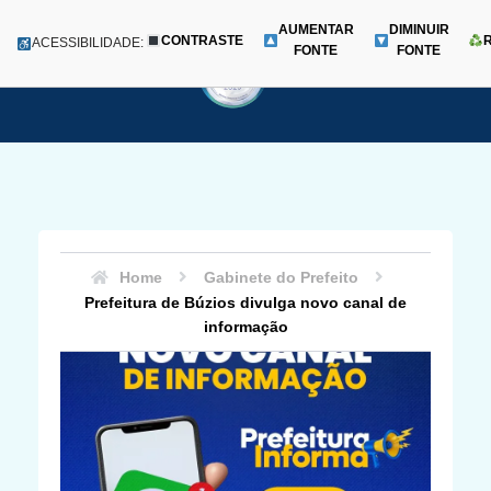
AUMENTAR
DIMINUIR
CONTRASTE
Menu
ACESSIBILIDADE:
FONTE
FONTE
Pular
para
o
conteúdo
Home
Gabinete do Prefeito
Prefeitura de Búzios divulga novo canal de
informação