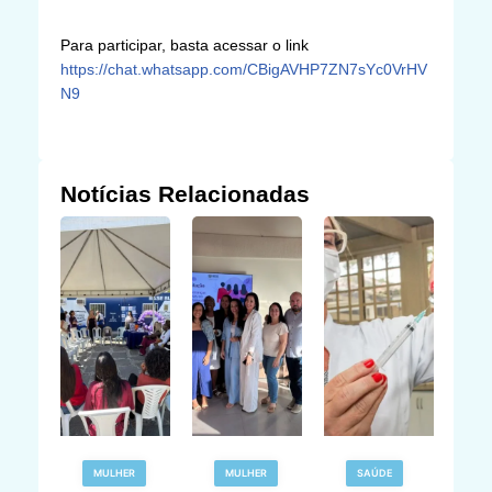
Para participar, basta acessar o link
https://chat.whatsapp.com/CBigAVHP7ZN7sYc0VrHV
N9
Notícias Relacionadas
R
MULHER
MULHER
SAÚDE