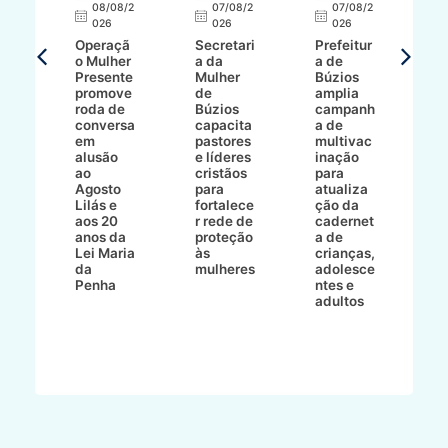
E
08/08/2
07/08/2
07/08/2
026
026
026
T
Operaçã
Secretari
Prefeitur
H
o Mulher
a da
a de
p
8/2
Presente
Mulher
Búzios
w
promove
de
amplia
p
roda de
Búzios
campanh
a
tur
conversa
capacita
a de
o 
em
pastores
multivac
t
alusão
e líderes
inação
t
ré-
ao
cristãos
para
l
çõe
Agosto
para
atualiza
d
a
Lilás e
fortalece
ção da
p
a
aos 20
r rede de
cadernet
pr
s
anos da
proteção
a de
n
s"
Lei Maria
às
crianças,
e
da
mulheres
adolesce
g
aç
Penha
ntes e
r
adultos
p
o
d
B