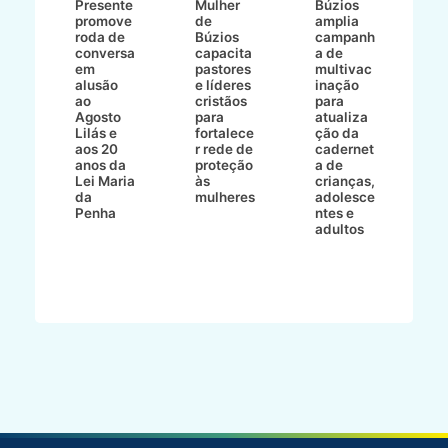
8/2
Presente
Mulher
Búzios
w
promove
de
amplia
p
roda de
Búzios
campanh
a
tur
conversa
capacita
a de
o 
em
pastores
multivac
t
alusão
e líderes
inação
t
ré-
ao
cristãos
para
l
çõe
Agosto
para
atualiza
d
a
Lilás e
fortalece
ção da
p
a
aos 20
r rede de
cadernet
pr
s
anos da
proteção
a de
n
s"
Lei Maria
às
crianças,
e
da
mulheres
adolesce
g
aç
Penha
ntes e
r
adultos
p
o
d
B