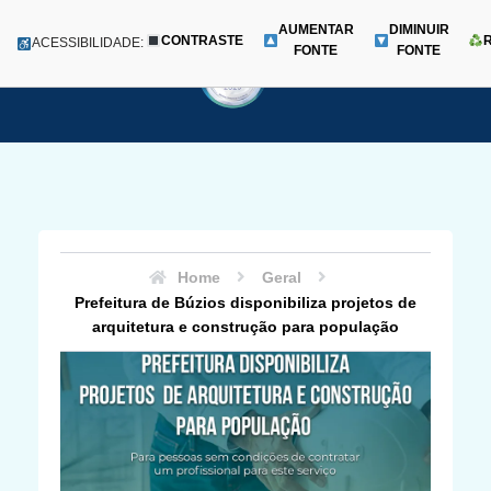
AUMENTAR
DIMINUIR
CONTRASTE
Menu
ACESSIBILIDADE:
FONTE
FONTE
Pular
para
o
conteúdo
Home
Geral
Prefeitura de Búzios disponibiliza projetos de
arquitetura e construção para população