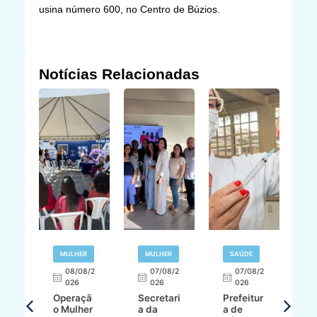
usina número 600, no Centro de Búzios.
Notícias Relacionadas
R
MULHER
MULHER
SAÚDE
E
08/08/2
07/08/2
07/08/2
026
026
026
T
Operaçã
Secretari
Prefeitur
H
o Mulher
a da
a de
p