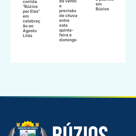
de vento
tr
corrida
em
e
p
go
"Búzios
Búzios
previsão
m
lga
por Elas"
de chuva
i
em
entre
ni
celebraç
esta
ão ao
quinta-
Agosto
feira e
ho
Lilás
domingo