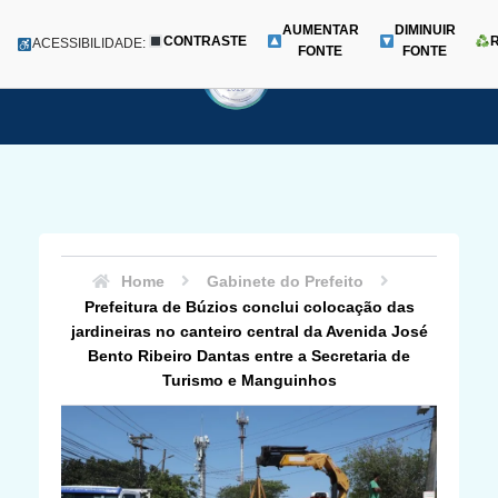
AUMENTAR
DIMINUIR
CONTRASTE
Menu
ACESSIBILIDADE:
FONTE
FONTE
Pular
para
o
conteúdo
Home
Gabinete do Prefeito
Prefeitura de Búzios conclui colocação das
jardineiras no canteiro central da Avenida José
Bento Ribeiro Dantas entre a Secretaria de
Turismo e Manguinhos