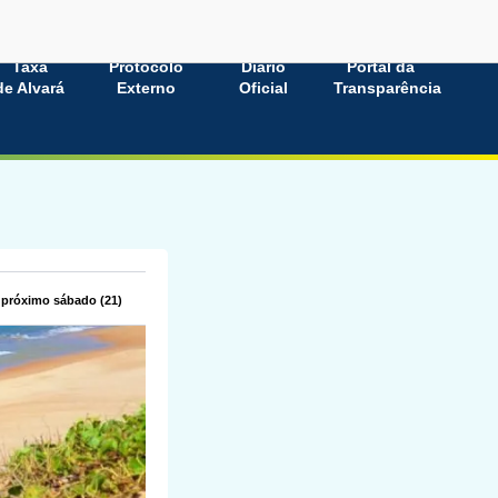
Taxa
Protocolo
Diário
Portal da
de Alvará
Externo
Oficial
Transparência
 próximo sábado (21)