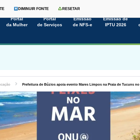
TE
DIMINUIR FONTE
RESETAR
Portal
Portal
Emissão
Emissão de
da Mulher
de Serviços
de NFS-e
IPTU 2026
ucação
Prefeitura de Búzios apoia evento Mares Limpos na Praia de Tucuns no