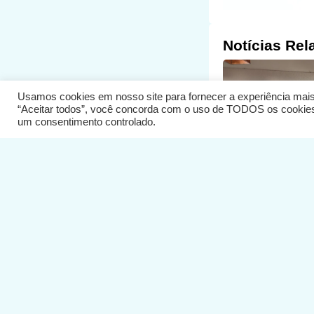
Notícias Rel
Usamos cookies em nosso site para fornecer a experiência mais r
“Aceitar todos”, você concorda com o uso de TODOS os cookies. 
um consentimento controlado.
MULHER
07/08/2026
Secretaria da M
Búzios capacita
e líderes cristã
fortalecer rede
proteção às mu