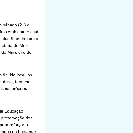
O
o sábado (21) o
eio Ambiente e está
s das Secretarias de
cretaria de Meio
 do Ministério do
 9h. No local, os
ém disso, também
m seus próprios
 de Educação
a preservação dos
para reforçar o
trados na beira mar