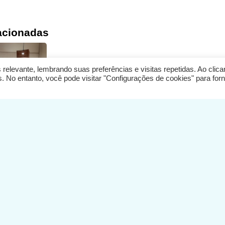
acionadas
elevante, lembrando suas preferências e visitas repetidas. Ao clic
No entanto, você pode visitar "Configurações de cookies" para for
ulher de
 pastores
os para
 de
lheres