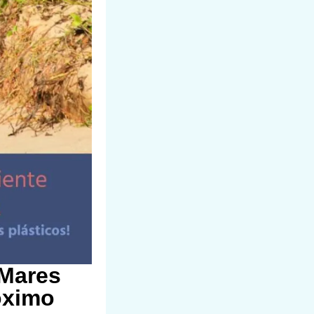
 Mares
óximo