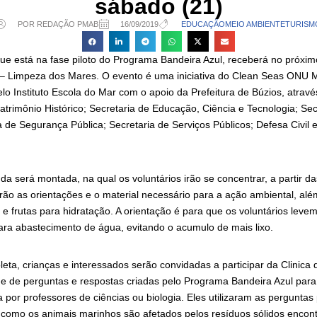
sábado (21)
POR REDAÇÃO PMAB
16/09/2019
EDUCAÇÃO
MEIO AMBIENTE
TURISM
que está na fase piloto do Programa Bandeira Azul, receberá no próxim
– Limpeza dos Mares. O evento é uma iniciativa do Clean Seas ONU M
o Instituto Escola do Mar com o apoio da Prefeitura de Búzios, atravé
atrimônio Histórico; Secretaria de Educação, Ciência e Tecnologia; Se
 de Segurança Pública; Secretaria de Serviços Públicos; Defesa Civil e
 será montada, na qual os voluntários irão se concentrar, a partir das
erão as orientações e o material necessário para a ação ambiental, al
e frutas para hidratação. A orientação é para que os voluntários leve
ara abastecimento de água, evitando o acumulo de mais lixo.
eta, crianças e interessados serão convidadas a participar da Clinica
ade de perguntas e respostas criadas pelo Programa Bandeira Azul par
 por professores de ciências ou biologia. Eles utilizaram as perguntas 
como os animais marinhos são afetados pelos resíduos sólidos encon