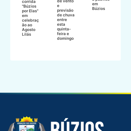
de vento
tr
corrida
em
e
p
go
"Búzios
Búzios
previsão
m
lga
por Elas"
de chuva
i
em
entre
ni
celebraç
esta
ão ao
quinta-
Agosto
feira e
ho
Lilás
domingo