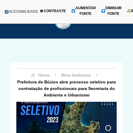
AUMENTAR
DIMINUIR
CONTRASTE
Menu
ACESSIBILIDADE:
FONTE
FONTE
Pular
para
o
conteúdo
Home
Meio Ambiente
Prefeitura de Búzios abre processo seletivo para
contratação de profissionais para Secretaria do
Ambiente e Urbanismo