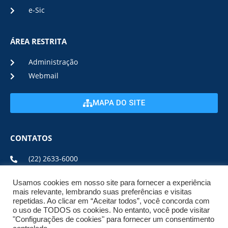
e-Sic
ÁREA RESTRITA
Administração
Webmail
MAPA DO SITE
CONTATOS
(22) 2633-6000
Usamos cookies em nosso site para fornecer a experiência
ENDEREÇO E HORÁRIO
mais relevante, lembrando suas preferências e visitas
repetidas. Ao clicar em “Aceitar todos”, você concorda com
o uso de TODOS os cookies. No entanto, você pode visitar
ESTRADA DA USINA, Nº 600 CENTRO, CEP: 28950-000
"Configurações de cookies" para fornecer um consentimento
DE SEGUNDA A SEXTA DE 08:00 ÀS 17:00