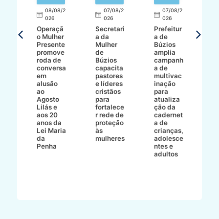
E
08/08/2
07/08/2
07/08/2
026
026
026
T
Operaçã
Secretari
Prefeitur
H
o Mulher
a da
a de
p
8/2
Presente
Mulher
Búzios
w
promove
de
amplia
p
roda de
Búzios
campanh
a
tur
conversa
capacita
a de
o 
em
pastores
multivac
t
alusão
e líderes
inação
t
ré-
ao
cristãos
para
l
çõe
Agosto
para
atualiza
d
a
Lilás e
fortalece
ção da
p
a
aos 20
r rede de
cadernet
pr
s
anos da
proteção
a de
n
s"
Lei Maria
às
crianças,
e
da
mulheres
adolesce
g
aç
Penha
ntes e
r
adultos
p
o
d
B