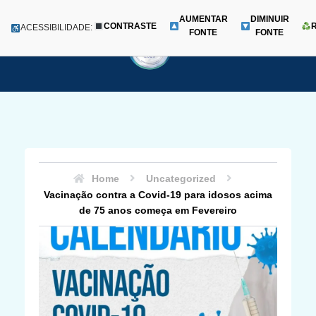
AUMENTAR
DIMINUIR
CONTRASTE
Menu
ACESSIBILIDADE:
FONTE
FONTE
Pular
para
o
conteúdo
Home
Uncategorized
Vacinação contra a Covid-19 para idosos acima
de 75 anos começa em Fevereiro