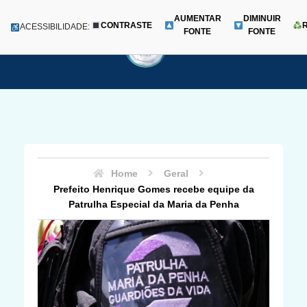
AUMENTAR
DIMINUIR
CONTRASTE
Menu
ACESSIBILIDADE:
FONTE
FONTE
Pular
para
o
conteúdo
Home
Geral
Prefeito Henrique Gomes recebe equipe da
Patrulha Especial da Maria da Penha