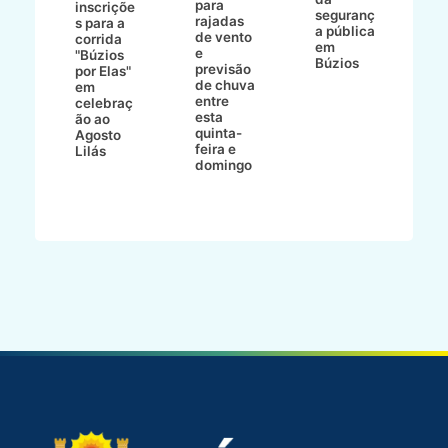
para
s
:
inscriçõe
seguranç
rajadas
n
s para a
a pública
de vento
tr
corrida
em
e
p
go
"Búzios
Búzios
previsão
m
lga
por Elas"
de chuva
i
em
entre
ni
celebraç
esta
ão ao
quinta-
Agosto
feira e
ho
Lilás
domingo