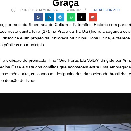
Graça
POR ROSÁLIA MOREIRA
28/04/2023
UNCATEGORIZED
os, por meio da Secretaria de Cultura e Patrimônio Histórico em parce
izou nesta quinta-feira (27), na Praça da Tia Uia (Inefi), a segunda ediç
Bibliocine é um projeto da Biblioteca Municipal Dona Chica, e oferec
s públicos do município.
a exibição do premiado filme “Que Horas Ela Volta?, dirigido por Anna
egina Casé e trata dos conflitos que acontecem entre uma empregada 
asse média alta, criticando as desigualdades da sociedade brasileira. A
e doação de livros.