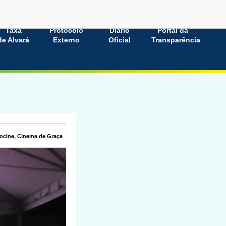
Taxa
Protocolo
Diário
Portal da
de Alvará
Externo
Oficial
Transparência
liocine, Cinema de Graça