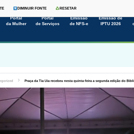
TE
DIMINUIR FONTE
RESETAR
Portal
Portal
Emissão
Emissão de
da Mulher
de Serviços
de NFS-e
IPTU 2026
egorized
Praça da Tia Uia recebeu nesta quinta-feira a segunda edição do Bib