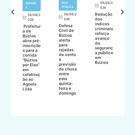
NÇA
06/08/2
ESPORT
L
S
PÚBLICA
E
026
a
Redução
06/08/2
06/08/2
I
dos
026
8/2
026
p
índices
Defesa
p
Prefeitur
criminais
Civil de
s
a de
reforça
Búzios
c
ív
Búzios
avanço
alerta
a
abre pré-
da
para
s
:
inscriçõe
seguranç
rajadas
n
s para a
a pública
de vento
tr
corrida
em
e
p
go
"Búzios
Búzios
previsão
m
lga
por Elas"
de chuva
i
em
entre
ni
celebraç
esta
ão ao
quinta-
Agosto
feira e
ho
Lilás
domingo