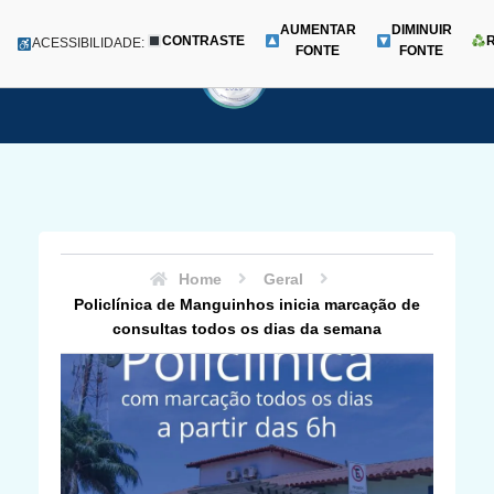
AUMENTAR
DIMINUIR
CONTRASTE
Menu
ACESSIBILIDADE:
FONTE
FONTE
Pular
para
o
conteúdo
Home
Geral
Policlínica de Manguinhos inicia marcação de
consultas todos os dias da semana