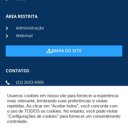
ÁREA RESTRITA
Administração
Webmail
MAPA DO SITE
CONTATOS
(22) 2633-6000
Usamos cookies em nosso site para fornecer a experiência
ENDEREÇO E HORÁRIO
mais relevante, lembrando suas preferências e visitas
repetidas. Ao clicar em “Aceitar todos”, você concorda com
o uso de TODOS os cookies. No entanto, você pode visitar
ESTRADA DA USINA, Nº 600 CENTRO, CEP: 28950-000
"Configurações de cookies" para fornecer um consentimento
DE SEGUNDA A SEXTA DE 08:00 ÀS 17:00
controlado.