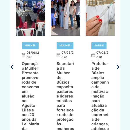
R
MULHER
MULHER
SAÚDE
E
08/08/2
07/08/2
07/08/2
026
026
026
T
Operaçã
Secretari
Prefeitur
H
o Mulher
a da
a de
p
8/2
Presente
Mulher
Búzios
w
promove
de
amplia
p
roda de
Búzios
campanh
a
tur
conversa
capacita
a de
o 
em
pastores
multivac
t
alusão
e líderes
inação
t
ré-
ao
cristãos
para
l
çõe
Agosto
para
atualiza
d
a
Lilás e
fortalece
ção da
p
a
aos 20
r rede de
cadernet
pr
s
anos da
proteção
a de
n
s"
Lei Maria
às
crianças,
e
da
mulheres
adolesce
g
aç