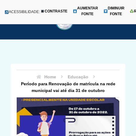
AUMENTAR
DIMINUIR
CONTRASTE
Menu
ACESSIBILIDADE:
FONTE
FONTE
Pular
para
o
conteúdo
Home
Educação
Período para Renovação de matrícula na rede
municipal vai até dia 31 de outubro