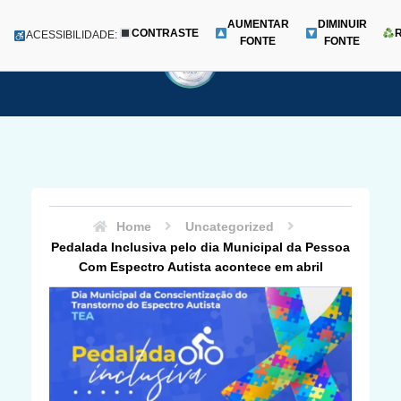
AUMENTAR
DIMINUIR
CONTRASTE
Menu
ACESSIBILIDADE:
FONTE
FONTE
Pular
para
o
conteúdo
Home
Uncategorized
Pedalada Inclusiva pelo dia Municipal da Pessoa
Com Espectro Autista acontece em abril