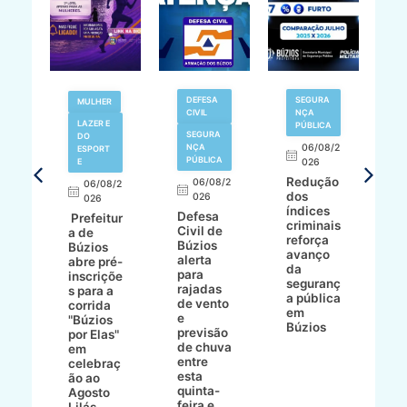
V
DEFESA
SEGURA
MULHER
N
CIVIL
NÇA
LAZER E
PÚBLICA
SEGURA
DO
,
NÇA
06/08/2
ESPORT
L
S
PÚBLICA
E
026
a
Redução
06/08/2
06/08/2
I
dos
026
8/2
026
p
índices
Defesa
p
Prefeitur
criminais
Civil de
s
a de
reforça
Búzios
c
ív
Búzios
avanço
alerta
a
abre pré-
da
para
s
:
inscriçõe
seguranç
rajadas
n
s para a
a pública
de vento
tr
corrida
em
e
p
go
"Búzios
Búzios
previsão
m
lga
por Elas"
de chuva
i
em
entre
ni
celebraç
esta
ão ao
quinta-
Agosto
feira e