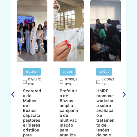
MULHER
SAÚDE
SAÚDE
07/08/2
07/08/2
07/08/2
A
026
026
026
Secretari
Prefeitur
HMRP
A
a da
a de
promove
8/2
Mulher
Búzios
worksho
de
amplia
p sobre
a
Búzios
campanh
avaliaçã
B
e
capacita
a de
o e
p
pastores
multivac
tratamen
O
e líderes
inação
to de
a
cristãos
para
lesões
E
s
para
atualiza
de pele
il