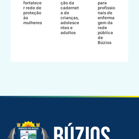
to
fortalece
ção da
para
c
r rede de
cadernet
profissio
pa
ão
proteção
a de
nais de
ç
va
às
crianças,
enferma
a
mulheres
adolesce
gem da
d
ntes e
rede
r
-
adultos
pública
p
de
m
go
Búzios
l