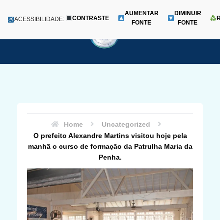
AUMENTAR
DIMINUIR
CONTRASTE
Menu
ACESSIBILIDADE:
FONTE
FONTE
Pular
para
o
conteúdo
Home
Uncategorized
O prefeito Alexandre Martins visitou hoje pela
manhã o curso de formação da Patrulha Maria da
Penha.