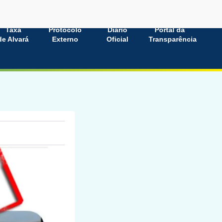
Taxa
Protocolo
Diário
Portal da
de Alvará
Externo
Oficial
Transparência