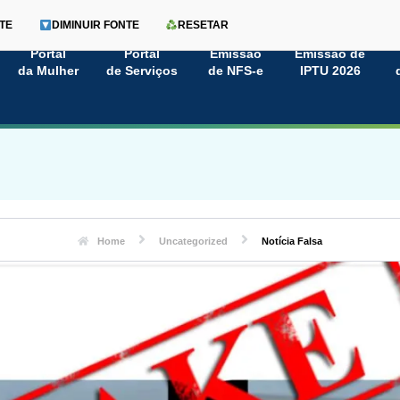
TE
DIMINUIR FONTE
RESETAR
Portal
Portal
Emissão
Emissão de
da Mulher
de Serviços
de NFS-e
IPTU 2026
Home
Uncategorized
Notícia Falsa