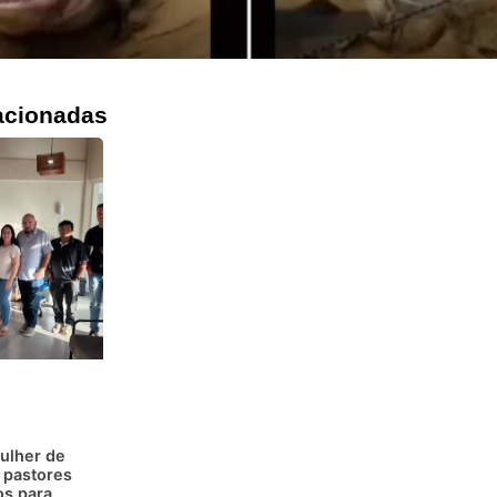
acionadas
ulher de
 pastores
os para