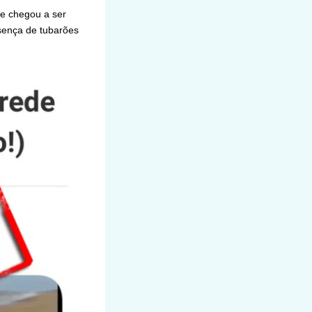
ue chegou a ser
esença de tubarões