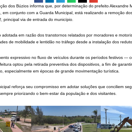
ção dos Búzios informa que, por determinação do prefeito Alexandre Ma
s, em conjunto com a Guarda Municipal, está realizando a remoção do
, principal via de entrada do município.
 adotada em razão dos transtornos relatados por moradores e motori
ades de mobilidade e lentidão no tráfego desde a instalação dos redut
nto expressivo no fluxo de veículos durante os períodos festivos — c
eitura optou pela retirada preventiva dos dispositivos, a fim de garantir
to, especialmente em épocas de grande movimentação turística.
icipal reforça seu compromisso em adotar soluções que conciliem segu
sempre priorizando o bem-estar da população e dos visitantes.