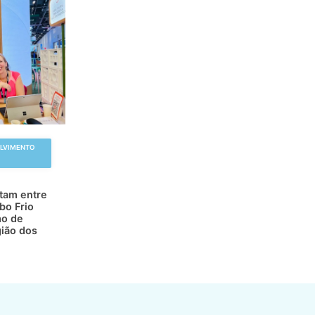
OLVIMENTO
atam entre
bo Frio
mo de
gião dos