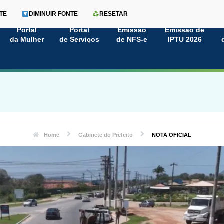
TE
DIMINUIR FONTE
RESETAR
Portal
Portal
Emissão
Emissão de
da Mulher
de Serviços
de NFS-e
IPTU 2026
Home
Gabinete do Prefeito
NOTA OFICIAL