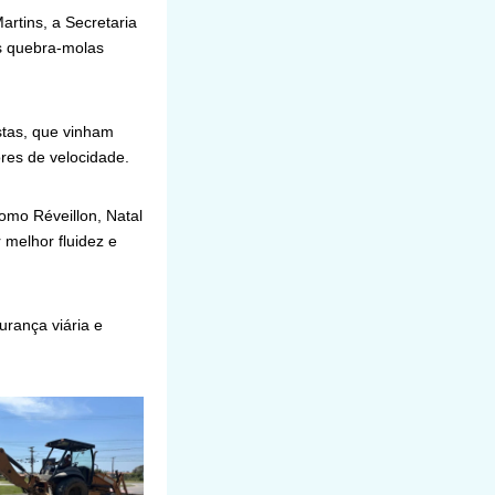
rtins, a Secretaria
s quebra-molas
stas, que vinham
ores de velocidade.
omo Réveillon, Natal
 melhor fluidez e
rança viária e