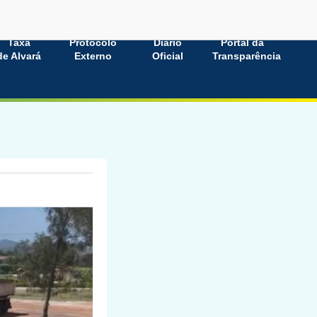
Taxa
Protocolo
Diário
Portal da
de Alvará
Externo
Oficial
Transparência