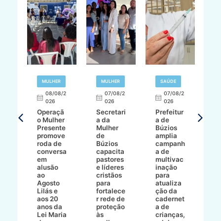
R
MULHER
MULHER
SAÚDE
E
08/08/2
07/08/2
07/08/2
026
026
026
T
Operaçã
Secretari
Prefeitur
H
o Mulher
a da
a de
p
8/2
Presente
Mulher
Búzios
w
promove
de
amplia
p
roda de
Búzios
campanh
a
tur
conversa
capacita
a de
o 
em
pastores
multivac
t
alusão
e líderes
inação
t
ré-
ao
cristãos
para
l
çõe
Agosto
para
atualiza
d
a
Lilás e
fortalece
ção da
p
a
aos 20
r rede de
cadernet
pr
s
anos da
proteção
a de
n
s"
Lei Maria
às
crianças,
e