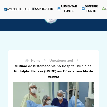
AUMENTAR
DIMINUIR
CONTRASTE
Menu
ACESSIBILIDADE:
FONTE
FONTE
Pular
para
o
conteúdo
Home
Uncategorized
Mutirão de histeroscopia no Hospital Municipal
Rodolpho Perissé (HMRP) em Búzios zera fila de
espera