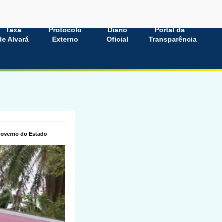
Taxa
Protocolo
Diário
Portal da
de Alvará
Externo
Oficial
Transparência
Governo do Estado