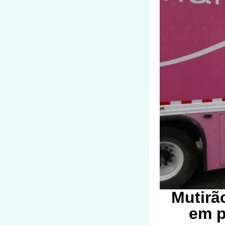
Mutirã
em p