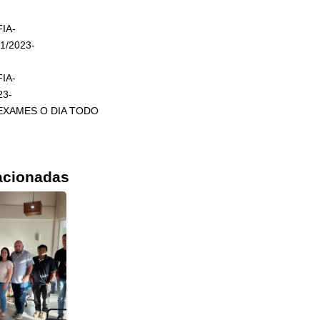
IA-
1/2023-
IA-
23-
EXAMES O DIA TODO
acionadas