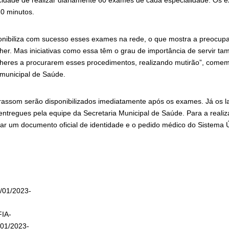
idade de realizar diariamente 60 exames de cada especialidade. Os
0 minutos.
ponibiliza com sucesso esses exames na rede, o que mostra a preocup
er. Mas iniciativas como essa têm o grau de importância de servir 
lheres a procurarem esses procedimentos, realizando mutirão”, come
 municipal de Saúde.
trassom serão disponibilizados imediatamente após os exames. Já os 
ntregues pela equipe da Secretaria Municipal de Saúde. Para a reali
ar um documento oficial de identidade e o pedido médico do Sistema
/01/2023-
IA-
01/2023-