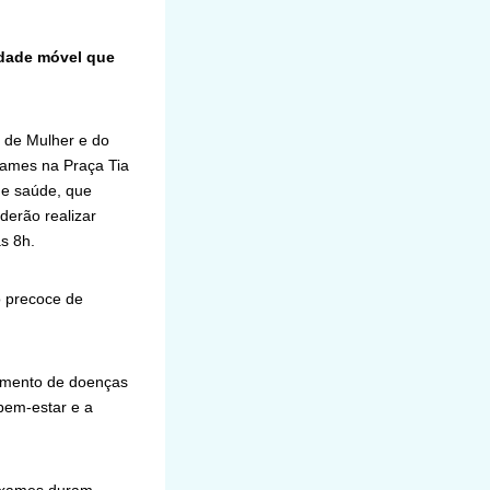
idade móvel que
a de Mulher e do
exames na Praça Tia
de saúde, que
derão realizar
s 8h.
o precoce de
tamento de doenças
 bem-estar e a