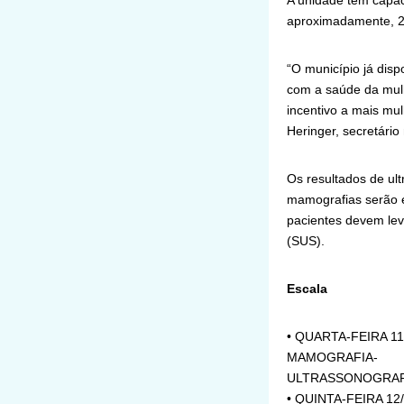
A unidade tem capac
aproximadamente, 2
“O município já dis
com a saúde da mulh
incentivo a mais mu
Heringer, secretário
Os resultados de ul
mamografias serão e
pacientes devem lev
(SUS).
Escala
• QUARTA-FEIRA 11
MAMOGRAFIA-
ULTRASSONOGRAF
• QUINTA-FEIRA 12/