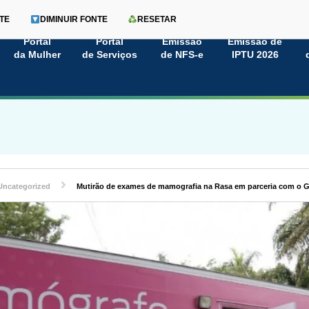
TE
DIMINUIR FONTE
RESETAR
Portal
Portal
Emissão
Emissão de
da Mulher
de Serviços
de NFS-e
IPTU 2026
Uncategorized
Mutirão de exames de mamografia na Rasa em parceria com o 