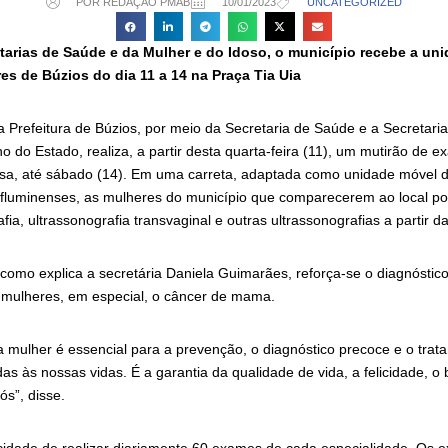
POR REDAÇÃO PMAB
10/01/2023
UNCATEGORIZED
tarias de Saúde e da Mulher e do Idoso, o município recebe a un
es de Búzios do dia 11 a 14 na Praça Tia Uia
 Prefeitura de Búzios, por meio da Secretaria de Saúde e a Secretari
 do Estado, realiza, a partir desta quarta-feira (11), um mutirão de 
 Rasa, até sábado (14). Em uma carreta, adaptada como unidade móvel 
 fluminenses, as mulheres do município que comparecerem ao local po
, ultrassonografia transvaginal e outras ultrassonografias a partir da
 como explica a secretária Daniela Guimarães, reforça-se o diagnóstic
mulheres, em especial, o câncer de mama.
a mulher é essencial para a prevenção, o diagnóstico precoce e o tra
as às nossas vidas. É a garantia da qualidade de vida, a felicidade, o
ós”, disse.