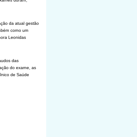
 exames duram,
ação da atual gestão
também como um
mora Leonidas
laudos das
zação do exame, as
 Único de Saúde