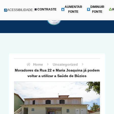
AUMENTAR
DIMINUIR
CONTRASTE
Menu
ACESSIBILIDADE:
FONTE
FONTE
Pular
para
o
conteúdo
Home
Uncategorized
Moradores da Rua 22 e Maria Joaquina já podem
voltar a utilizar a Saúde de Búzios