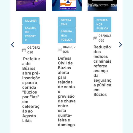
V
DEFESA
SEGURA
MULHER
N
CIVIL
NÇA
LAZER E
PÚBLICA
SEGURA
DO
,
NÇA
06/08/2
ESPORT
L
S
PÚBLICA
E
026
a
Redução
06/08/2
06/08/2
I
dos
026
8/2
026
p
índices
Defesa
p
Prefeitur
criminais
Civil de
s
a de
reforça
Búzios
c
ív
Búzios
avanço
alerta
a
abre pré-
da
para
s
:
inscriçõe
seguranç
rajadas
n
s para a
a pública
de vento
tr
corrida
em
e
p
go
"Búzios
Búzios
previsão
m
lga
por Elas"
de chuva
i
em
entre
ni
celebraç
esta
ão ao
quinta-
Agosto
feira e
ho
Lilás
domingo