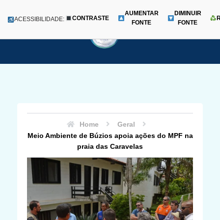
AUMENTAR
DIMINUIR
CONTRASTE
Menu
ACESSIBILIDADE:
FONTE
FONTE
Pular
para
o
conteúdo
Home
Geral
Meio Ambiente de Búzios apoia ações do MPF na
praia das Caravelas