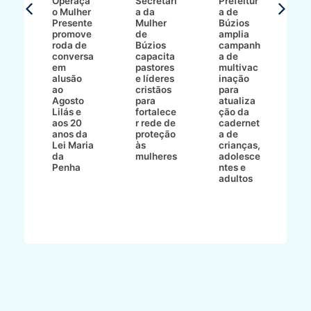
Operaçã
Secretari
Prefeitur
H
o Mulher
a da
a de
p
8/2
Presente
Mulher
Búzios
w
promove
de
amplia
p
roda de
Búzios
campanh
a
tur
conversa
capacita
a de
o 
em
pastores
multivac
t
alusão
e líderes
inação
t
ré-
ao
cristãos
para
l
çõe
Agosto
para
atualiza
d
a
Lilás e
fortalece
ção da
p
a
aos 20
r rede de
cadernet
pr
s
anos da
proteção
a de
n
s"
Lei Maria
às
crianças,
e
da
mulheres
adolesce
g
aç
Penha
ntes e
r
adultos
p
o
d
B