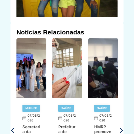
Notícias Relacionadas
MULHER
SAÚDE
SAÚDE
07/08/2
07/08/2
07/08/2
A
026
026
026
Secretari
Prefeitur
HMRP
A
a da
a de
promove