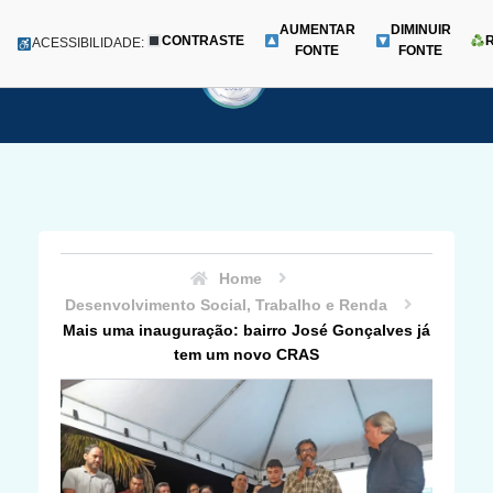
AUMENTAR
DIMINUIR
CONTRASTE
Menu
ACESSIBILIDADE:
FONTE
FONTE
Pular
para
o
conteúdo
Home
Desenvolvimento Social, Trabalho e Renda
Mais uma inauguração: bairro José Gonçalves já
tem um novo CRAS