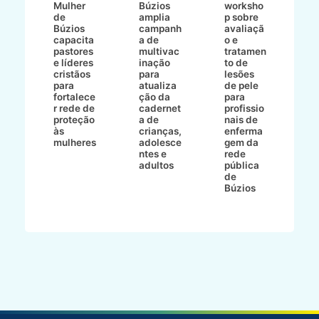
8/2
Mulher
Búzios
worksho
de
amplia
p sobre
a
Búzios
campanh
avaliaçã
B
e
capacita
a de
o e
p
pastores
multivac
tratamen
O
e líderes
inação
to de
a
cristãos
para
lesões
E
s
para
atualiza
de pele
il
to
fortalece
ção da
para
c
r rede de
cadernet
profissio
pa
ão
proteção
a de
nais de
ç
va
às
crianças,
enferma
a
mulheres
adolesce
gem da
d
ntes e
rede
r
-
adultos
pública
p
de
m
go
Búzios
l