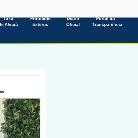
Taxa
Protocolo
Diário
Portal da
de Alvará
Externo
Oficial
Transparência
ios