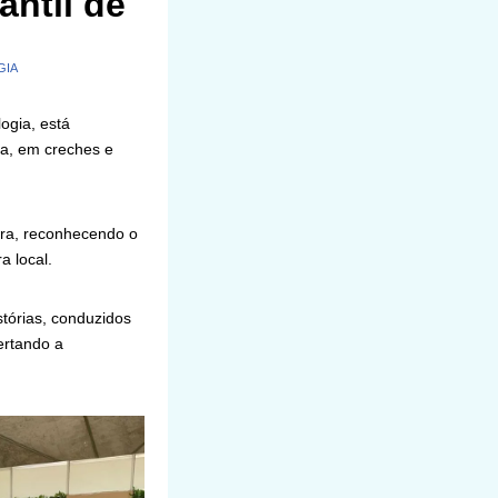
antil de
GIA
ogia, está
ha, em creches e
tura, reconhecendo o
a local.
tórias, conduzidos
ertando a