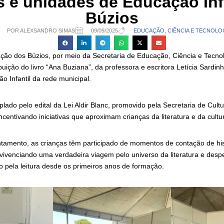
 e unidades de Educação Inf
Búzios
POR ALEXSANDRO SIMAS
09/09/2025
EDUCAÇÃO, CIÊNCIA E TECNOLO
ação dos Búzios, por meio da Secretaria de Educação, Ciência e Tecnol
uição do livro “Ana Buziana”, da professora e escritora Letícia Sardin
 Infantil da rede municipal.
plado pelo edital da Lei Aldir Blanc, promovido pela Secretaria de Cul
ncentivando iniciativas que aproximam crianças da literatura e da cultur
tamento, as crianças têm participado de momentos de contação de his
 vivenciando uma verdadeira viagem pelo universo da literatura e desp
o pela leitura desde os primeiros anos de formação.