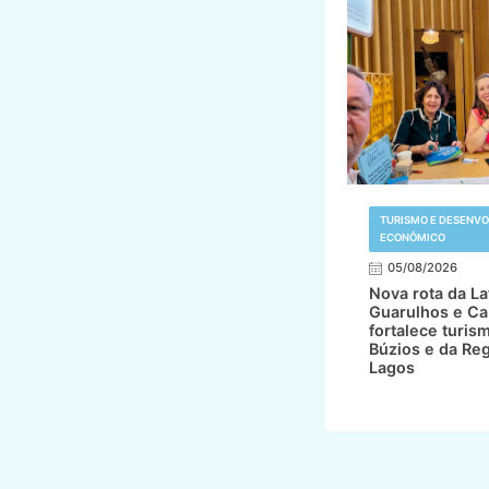
TURISMO E DESENV
ECONÔMICO
05/08/2026
Nova rota da L
Guarulhos e Ca
fortalece turis
Búzios e da Re
Lagos