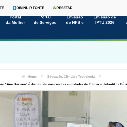
TE
DIMINUIR FONTE
RESETAR
Portal
Portal
Emissão
Emissão de
da Mulher
de Serviços
de NFS-e
IPTU 2026
Home
Educação, Ciência e Tecnologia
vro “Ana Buziana” é distribuído nas creches e unidades de Educação Infantil de Búz