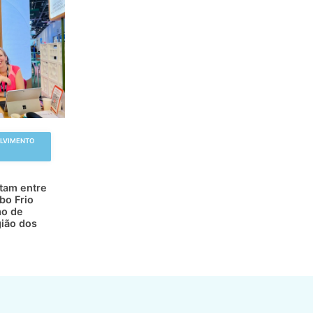
OLVIMENTO
atam entre
bo Frio
mo de
gião dos