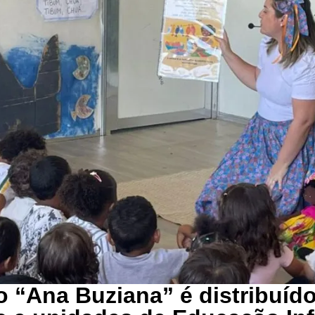
o “Ana Buziana” é distribuíd