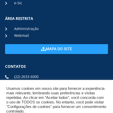
e-Sic
ÁREA RESTRITA
Administração
Webmail
MAPA DO SITE
CONTATOS
(22) 2633-6000
Usamos cookies em nosso site para fornecer a experiência
ENDEREÇO E HORÁRIO
mais relevante, lembrando suas preferências e visitas
repetidas. Ao clicar em “Aceitar todos”, você concorda com
o uso de TODOS os cookies. No entanto, você pode visitar
ESTRADA DA USINA, Nº 600 CENTRO, CEP: 28950-000
"Configurações de cookies" para fornecer um consentimento
DE SEGUNDA A SEXTA DE 08:00 ÀS 17:00
controlado.