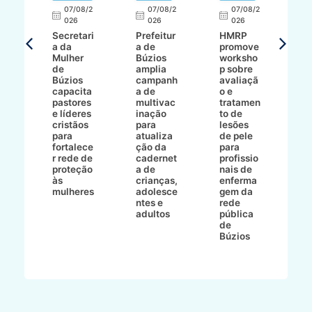
07/08/2
07/08/2
07/08/2
A
026
026
026
Secretari
Prefeitur
HMRP
A
a da
a de
promove
8/2
Mulher
Búzios
worksho
de
amplia
p sobre
a
Búzios
campanh
avaliaçã
B
e
capacita
a de
o e
p
pastores
multivac
tratamen
O
e líderes
inação
to de
a
cristãos
para
lesões
E
s
para
atualiza
de pele
il
to
fortalece
ção da
para
c
r rede de
cadernet
profissio
pa
ão
proteção
a de
nais de
ç
va
às
crianças,
enferma
a
mulheres
adolesce
gem da
d
ntes e
rede
r
-
adultos
pública
p
de
m
go
Búzios
l