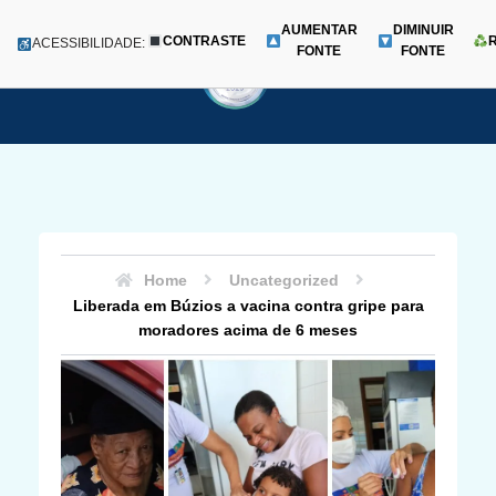
AUMENTAR
DIMINUIR
CONTRASTE
Menu
ACESSIBILIDADE:
FONTE
FONTE
Pular
para
o
conteúdo
Home
Uncategorized
Liberada em Búzios a vacina contra gripe para
moradores acima de 6 meses