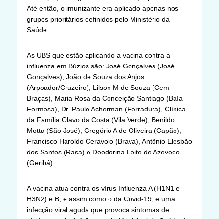
Até então, o imunizante era aplicado apenas nos
grupos prioritários definidos pelo Ministério da
Saúde.
As UBS que estão aplicando a vacina contra a
influenza em Búzios são: José Gonçalves (José
Gonçalves), João de Souza dos Anjos
(Arpoador/Cruzeiro), Lilson M de Souza (Cem
Braças), Maria Rosa da Conceição Santiago (Baía
Formosa), Dr. Paulo Acherman (Ferradura), Clínica
da Família Olavo da Costa (Vila Verde), Benildo
Motta (São José), Gregório A de Oliveira (Capão),
Francisco Haroldo Ceravolo (Brava), Antônio Elesbão
dos Santos (Rasa) e Deodorina Leite de Azevedo
(Geribá).
A vacina atua contra os vírus Influenza A (H1N1 e
H3N2) e B, e assim como o da Covid-19, é uma
infecção viral aguda que provoca sintomas de