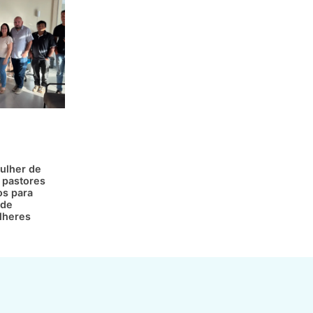
ulher de
 pastores
os para
 de
lheres