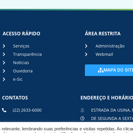
ACESSO RÁPIDO
ÁREA RESTRITA
Serviços
Administração
Transparência
Webmail
Notícias
MAPA DO SIT
Ouvidoria
e-Sic
CONTATOS
ENDEREÇO E HORÁRI
(22) 2633-6000
ESTRADA DA USINA, 
DE SEGUNDA A SEXTA
elevante, lembrando suas preferências e visitas repetidas. Ao clic