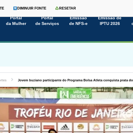
TE
DIMINUIR FONTE
RESETAR
Portal
Portal
Emissão
Emissão de
da Mulher
de Serviços
de NFS-e
IPTU 2026
rtes
Jovem buziano participante do Programa Bolsa Atleta conquista prata do