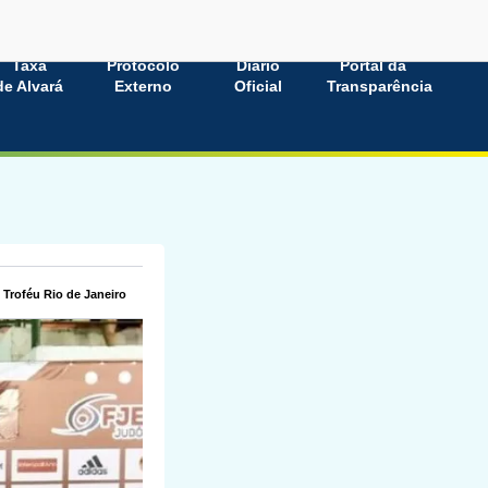
Taxa
Protocolo
Diário
Portal da
de Alvará
Externo
Oficial
Transparência
 Troféu Rio de Janeiro