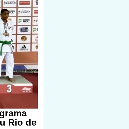
ograma
éu Rio de